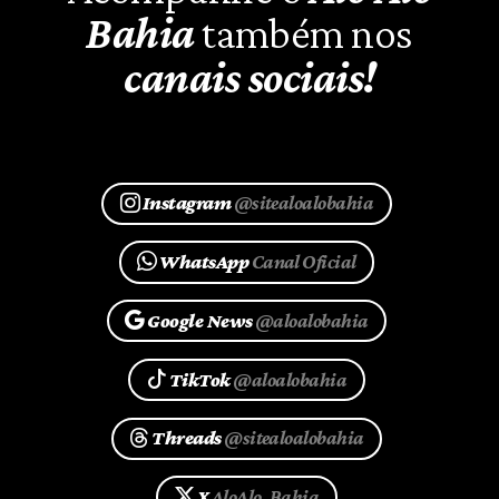
Bahia
também nos
canais sociais!
Instagram
@sitealoalobahia
WhatsApp
Canal Oficial
Google News
@aloalobahia
TikTok
@aloalobahia
Threads
@sitealoalobahia
X
AloAlo_Bahia