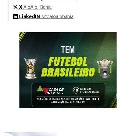
X
AloAlo_Bahia
LinkedIN
sitealoalobahia