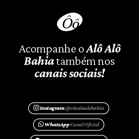
Acompanhe o
Alô Alô
Bahia
também nos
canais sociais!
Instagram
@sitealoalobahia
WhatsApp
Canal Oficial