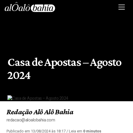
Casa de Apostas – Agosto
2024
Redação Alô Alô Bahia
redacao@aloalobahia.com
Publicado em 13/08/2024 às 18:17
/ Leia em
0 minutos