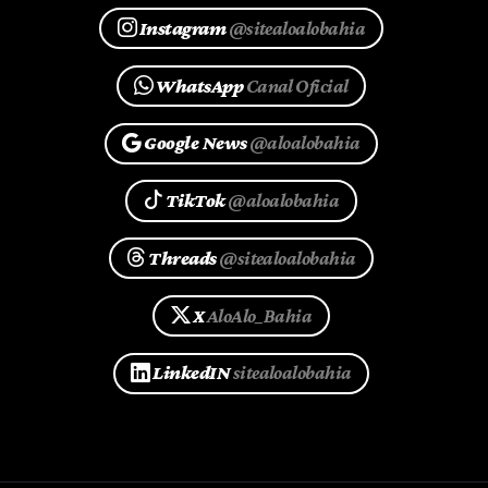
Instagram
@sitealoalobahia
WhatsApp
Canal Oficial
Google News
@aloalobahia
TikTok
@aloalobahia
Threads
@sitealoalobahia
X
AloAlo_Bahia
LinkedIN
sitealoalobahia