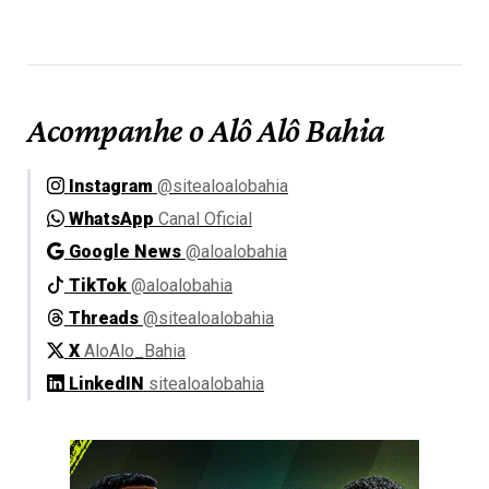
Acompanhe o Alô Alô Bahia
Instagram
@sitealoalobahia
WhatsApp
Canal Oficial
Google News
@aloalobahia
TikTok
@aloalobahia
Threads
@sitealoalobahia
X
AloAlo_Bahia
LinkedIN
sitealoalobahia