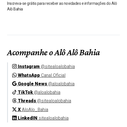
Inscreva-se grátis para receber as novidades e informações do Alô
Alô Bahia
Acompanhe o Alô Alô Bahia
Instagram
@sitealoalobahia
WhatsApp
Canal Oficial
Google News
@aloalobahia
TikTok
@aloalobahia
Threads
@sitealoalobahia
X
AloAlo_Bahia
LinkedIN
sitealoalobahia