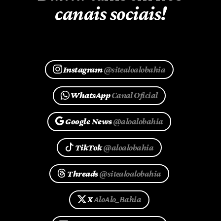
canais sociais!
Instagram
@sitealoalobahia
WhatsApp
Canal Oficial
Google News
@aloalobahia
TikTok
@aloalobahia
Threads
@sitealoalobahia
X
AloAlo_Bahia