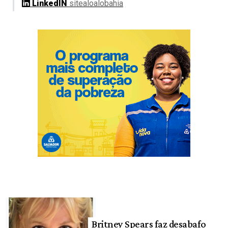
LinkedIN
sitealoalobahia
Britney Spears faz desabafo