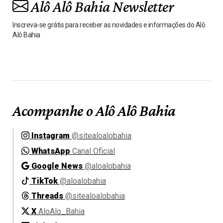
Alô Alô Bahia Newsletter
Inscreva-se grátis para receber as novidades e informações do Alô
Alô Bahia
Acompanhe o Alô Alô Bahia
Instagram
@sitealoalobahia
WhatsApp
Canal Oficial
Google News
@aloalobahia
TikTok
@aloalobahia
Threads
@sitealoalobahia
X
AloAlo_Bahia