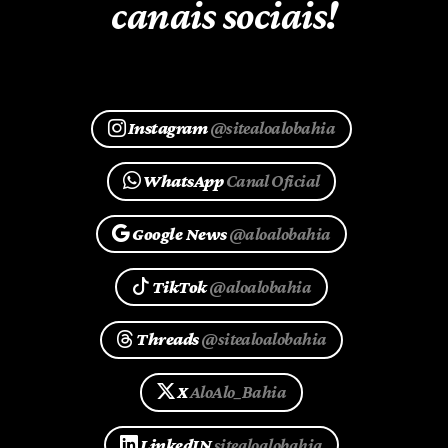
canais sociais!
Instagram
@sitealoalobahia
WhatsApp
Canal Oficial
Google News
@aloalobahia
TikTok
@aloalobahia
Threads
@sitealoalobahia
X
AloAlo_Bahia
LinkedIN
sitealoalobahia