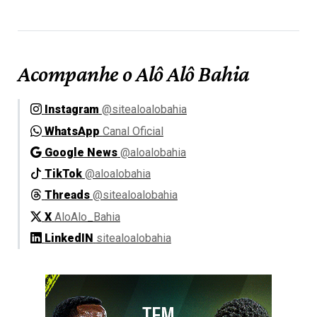
Acompanhe o Alô Alô Bahia
Instagram
@sitealoalobahia
WhatsApp
Canal Oficial
Google News
@aloalobahia
TikTok
@aloalobahia
Threads
@sitealoalobahia
X
AloAlo_Bahia
LinkedIN
sitealoalobahia