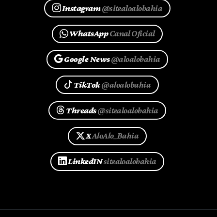
Instagram
@sitealoalobahia
WhatsApp
Canal Oficial
Google News
@aloalobahia
TikTok
@aloalobahia
Threads
@sitealoalobahia
X
AloAlo_Bahia
LinkedIN
sitealoalobahia