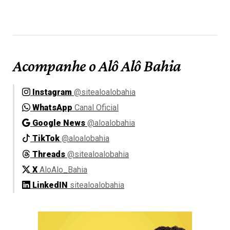
Acompanhe o Alô Alô Bahia
Instagram
@sitealoalobahia
WhatsApp
Canal Oficial
Google News
@aloalobahia
TikTok
@aloalobahia
Threads
@sitealoalobahia
X
AloAlo_Bahia
LinkedIN
sitealoalobahia