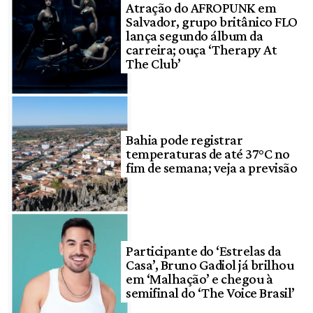
Atração do AFROPUNK em
Salvador, grupo britânico FLO
lança segundo álbum da
carreira; ouça ‘Therapy At
The Club’
Bahia pode registrar
temperaturas de até 37°C no
fim de semana; veja a previsão
Participante do ‘Estrelas da
Casa’, Bruno Gadiol já brilhou
em ‘Malhação’ e chegou à
semifinal do ‘The Voice Brasil’