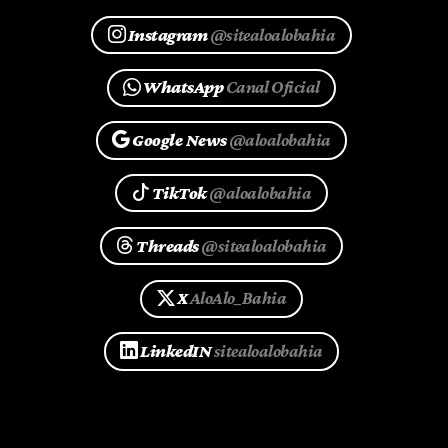
Instagram
@sitealoalobahia
WhatsApp
Canal Oficial
Google News
@aloalobahia
TikTok
@aloalobahia
Threads
@sitealoalobahia
X
AloAlo_Bahia
LinkedIN
sitealoalobahia