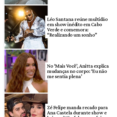
Léo Santana reúne multidão
em show inédito em Cabo
Verde e comemora:
“Realizando um sonho”
No ‘Mais Você’, Anitta explica
mudanças no corpo: ‘Eu não
me sentia plena’
Zé Felipe manda recado para
Ana Castela durante show e