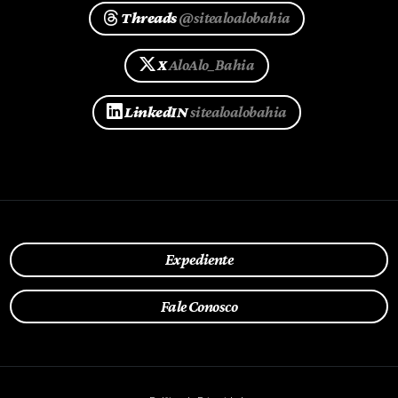
Threads
@sitealoalobahia
X
AloAlo_Bahia
LinkedIN
sitealoalobahia
Expediente
Fale Conosco