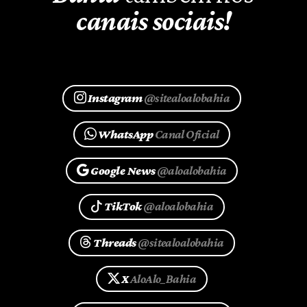
canais sociais!
Instagram
@sitealoalobahia
WhatsApp
Canal Oficial
Google News
@aloalobahia
TikTok
@aloalobahia
Threads
@sitealoalobahia
X
AloAlo_Bahia