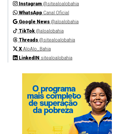
Instagram
@sitealoalobahia
WhatsApp
Canal Oficial
Google News
@aloalobahia
TikTok
@aloalobahia
Threads
@sitealoalobahia
X
AloAlo_Bahia
LinkedIN
sitealoalobahia