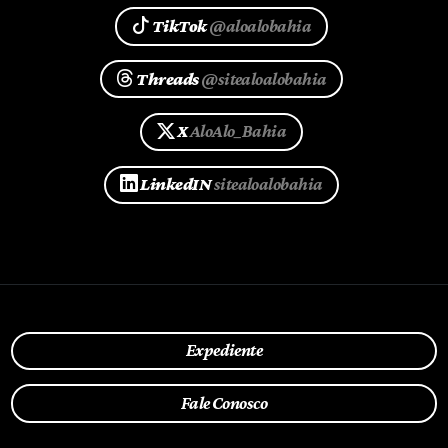
TikTok
@aloalobahia
Threads
@sitealoalobahia
X
AloAlo_Bahia
LinkedIN
sitealoalobahia
Expediente
Fale Conosco