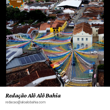
Redação Alô Alô Bahia
redacao@aloalobahia.com