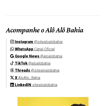
Acompanhe o Alô Alô Bahia
Instagram
@sitealoalobahia
WhatsApp
Canal Oficial
Google News
@aloalobahia
TikTok
@aloalobahia
Threads
@sitealoalobahia
X
AloAlo_Bahia
LinkedIN
sitealoalobahia