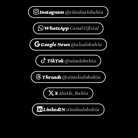
Instagram
@sitealoalobahia
WhatsApp
Canal Oficial
Google News
@aloalobahia
TikTok
@aloalobahia
Threads
@sitealoalobahia
X
AloAlo_Bahia
LinkedIN
sitealoalobahia