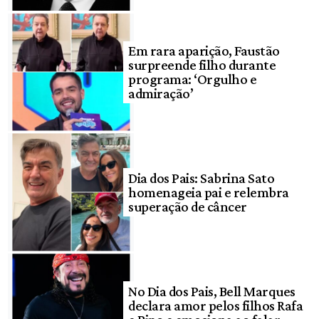
Em rara aparição, Faustão
surpreende filho durante
programa: ‘Orgulho e
admiração’
Dia dos Pais: Sabrina Sato
homenageia pai e relembra
superação de câncer
No Dia dos Pais, Bell Marques
declara amor pelos filhos Rafa