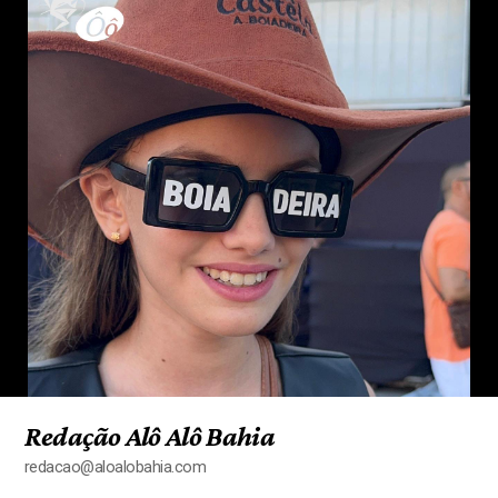
Redação Alô Alô Bahia
redacao@aloalobahia.com