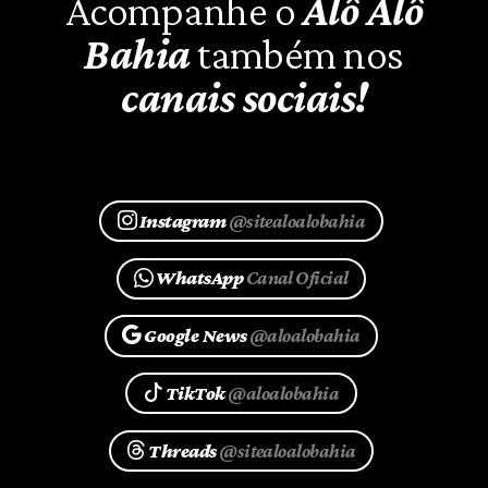
Acompanhe o
Alô Alô
Bahia
também nos
canais sociais!
Instagram
@sitealoalobahia
WhatsApp
Canal Oficial
Google News
@aloalobahia
TikTok
@aloalobahia
Threads
@sitealoalobahia