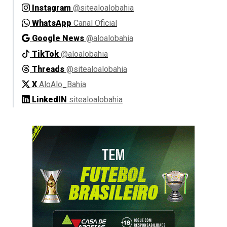
Instagram
@sitealoalobahia
WhatsApp
Canal Oficial
Google News
@aloalobahia
TikTok
@aloalobahia
Threads
@sitealoalobahia
X
AloAlo_Bahia
LinkedIN
sitealoalobahia