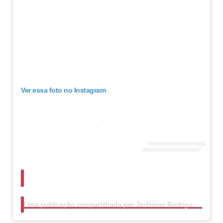
Ver essa foto no Instagram
Uma publicação compartilhada por Jerônimo Rodrigues (@jeronimorodriguesba)