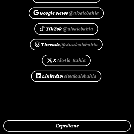
Google News
@aloalobahia
TikTok
@aloalobahia
Threads
@sitealoalobahia
X
AloAlo_Bahia
LinkedIN
sitealoalobahia
Expediente