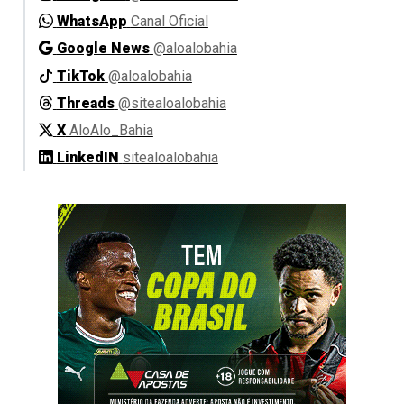
WhatsApp
Canal Oficial
Google News
@aloalobahia
TikTok
@aloalobahia
Threads
@sitealoalobahia
X
AloAlo_Bahia
LinkedIN
sitealoalobahia