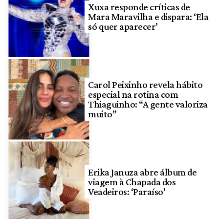
Xuxa responde críticas de
Mara Maravilha e dispara: ‘Ela
só quer aparecer’
Carol Peixinho revela hábito
especial na rotina com
Thiaguinho: “A gente valoriza
muito”
Erika Januza abre álbum de
viagem à Chapada dos
Veadeiros: ‘Paraíso’