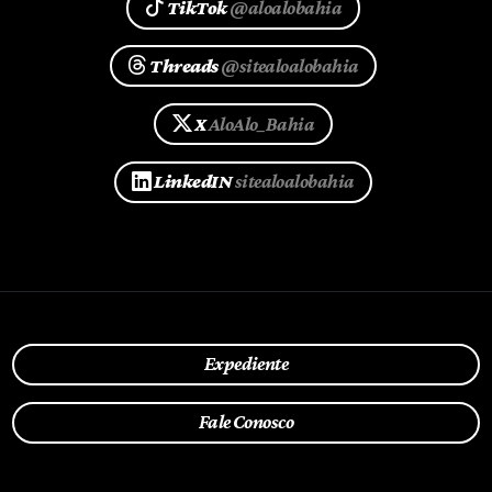
TikTok
@aloalobahia
Threads
@sitealoalobahia
X
AloAlo_Bahia
LinkedIN
sitealoalobahia
Expediente
Fale Conosco