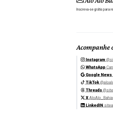
Alô Alô Ba
Inscreva-se grátis para 
Acompanhe o
Instagram
@si
WhatsApp
Can
Google News
TikTok
@aloal
Threads
@site
X
AloAlo_Bahia
LinkedIN
site