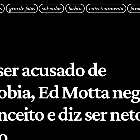
s
giro de fotos
salvador
bahia
entretenimento
fam
ser acusado de
obia, Ed Motta ne
ceito e diz ser net
o