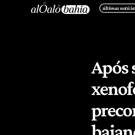
últimas notícia
Após 
xenof
precon
baian