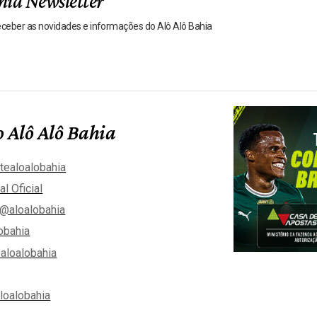
hia Newsletter
receber as novidades e informações do Alô Alô Bahia
 Alô Alô Bahia
tealoalobahia
al Oficial
@aloalobahia
obahia
aloalobahia
aloalobahia