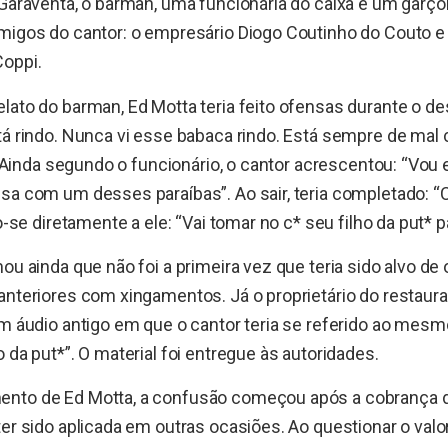
 Garaventa, o barman, uma funcionária do caixa e um garço
amigos do cantor: o empresário Diogo Coutinho do Couto 
oppi.
lato do barman, Ed Motta teria feito ofensas durante o 
tá rindo. Nunca vi esse babaca rindo. Está sempre de mal 
to. Ainda segundo o funcionário, o cantor acrescentou: “Vo
isa com um desses paraíbas”. Ao sair, teria completado: 
do-se diretamente a ele: “Vai tomar no c* seu filho da put* p
ou ainda que não foi a primeira vez que teria sido alvo de 
anteriores com xingamentos. Já o proprietário do restaura
um áudio antigo em que o cantor teria se referido ao mesm
 da put*”. O material foi entregue às autoridades.
nto de Ed Motta, a confusão começou após a cobrança de
er sido aplicada em outras ocasiões. Ao questionar o valor,