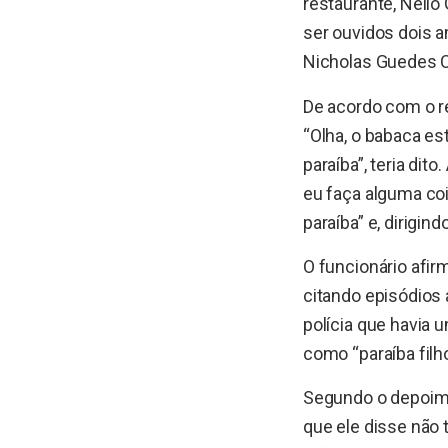
restaurante, Nello
ser ouvidos dois 
Nicholas Guedes C
De acordo com o re
“Olha, o babaca es
paraíba”, teria di
eu faça alguma co
paraíba” e, dirigin
O funcionário afirm
citando episódios 
polícia que havia 
como “paraíba filho
Segundo o depoime
que ele disse não t