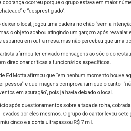
a cobrança ocorreu porque o grupo estava em maior núme
“chateado” e “desprestigiado”.
o deixar o local, jogou uma cadeira no chão “sem a intençã
 mas o objeto acabou atingindo um garçom após resvalar
esbarrou em outra mesa, mas não percebeu que uma bol
 artista afirmou ter enviado mensagens ao sócio do rest
m direcionar críticas a funcionários específicos.
 de Ed Motta afirmou que “em nenhum momento houve ag
uer pessoa” e que imagens comprovariam que o cantor “nã
ventos em apuração”, pois já havia deixado o local.
ício após questionamentos sobre a taxa de rolha, cobrada
evados por eles mesmos. O grupo do cantor levou sete g
miu cinco e a conta ultrapassou R$ 7 mil.