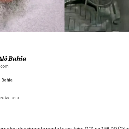
Alô Bahia
a.com
 Bahia
26 às 18:18
prestou depoimento nesta terça-feira (12) na 15ª DP (Gáve