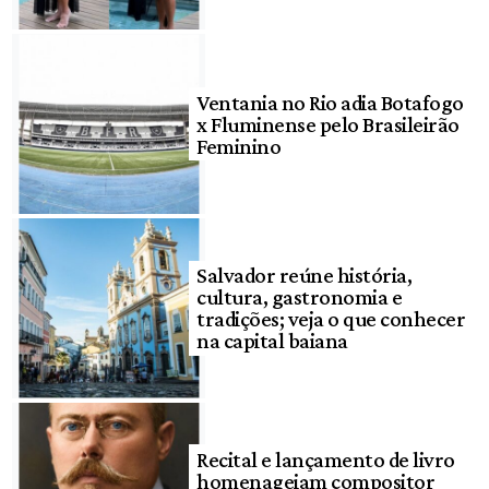
Ventania no Rio adia Botafogo
x Fluminense pelo Brasileirão
Feminino
Salvador reúne história,
cultura, gastronomia e
tradições; veja o que conhecer
na capital baiana
Recital e lançamento de livro
homenageiam compositor