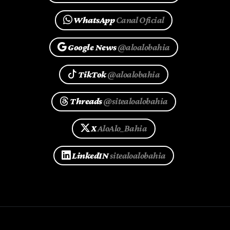
WhatsApp
Canal Oficial
Google News
@aloalobahia
TikTok
@aloalobahia
Threads
@sitealoalobahia
X
AloAlo_Bahia
LinkedIN
sitealoalobahia