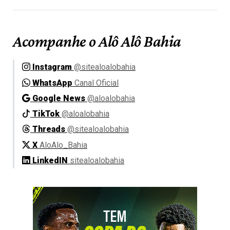
Acompanhe o Alô Alô Bahia
Instagram
@sitealoalobahia
WhatsApp
Canal Oficial
Google News
@aloalobahia
TikTok
@aloalobahia
Threads
@sitealoalobahia
X
AloAlo_Bahia
LinkedIN
sitealoalobahia