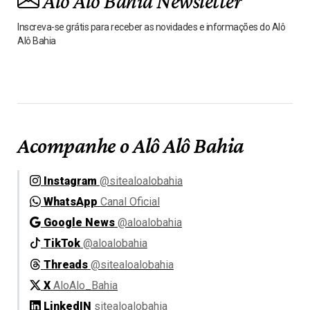
Alô Alô Bahia Newsletter
Inscreva-se grátis para receber as novidades e informações do Alô
Alô Bahia
Acompanhe o Alô Alô Bahia
Instagram
@sitealoalobahia
WhatsApp
Canal Oficial
Google News
@aloalobahia
TikTok
@aloalobahia
Threads
@sitealoalobahia
X
AloAlo_Bahia
LinkedIN
sitealoalobahia