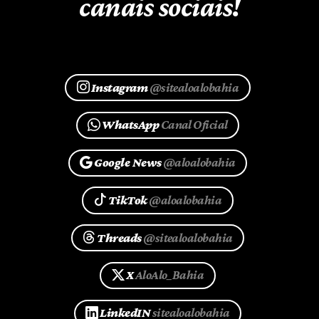
canais sociais!
Instagram
@sitealoalobahia
WhatsApp
Canal Oficial
Google News
@aloalobahia
TikTok
@aloalobahia
Threads
@sitealoalobahia
X
AloAlo_Bahia
LinkedIN
sitealoalobahia