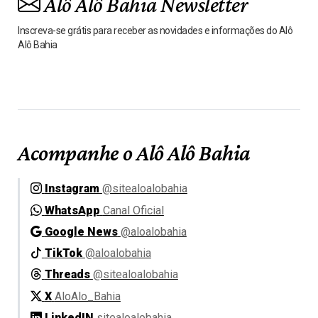
Alô Alô Bahia Newsletter
Inscreva-se grátis para receber as novidades e informações do Alô
Alô Bahia
Acompanhe o Alô Alô Bahia
Instagram
@sitealoalobahia
WhatsApp
Canal Oficial
Google News
@aloalobahia
TikTok
@aloalobahia
Threads
@sitealoalobahia
X
AloAlo_Bahia
LinkedIN
sitealoalobahia