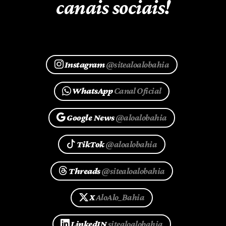
canais sociais!
Instagram
@sitealoalobahia
WhatsApp
Canal Oficial
Google News
@aloalobahia
TikTok
@aloalobahia
Threads
@sitealoalobahia
X
AloAlo_Bahia
LinkedIN
sitealoalobahia