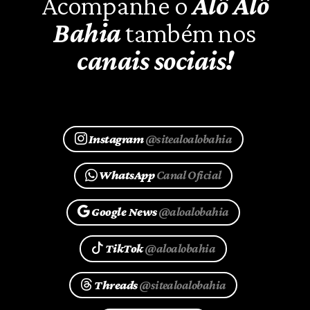
Acompanhe o
Alô Alô
Bahia
também nos
canais sociais!
Instagram
@sitealoalobahia
WhatsApp
Canal Oficial
Google News
@aloalobahia
TikTok
@aloalobahia
Threads
@sitealoalobahia