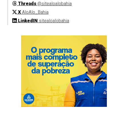
Threads
@sitealoalobahia
X
AloAlo_Bahia
LinkedIN
sitealoalobahia