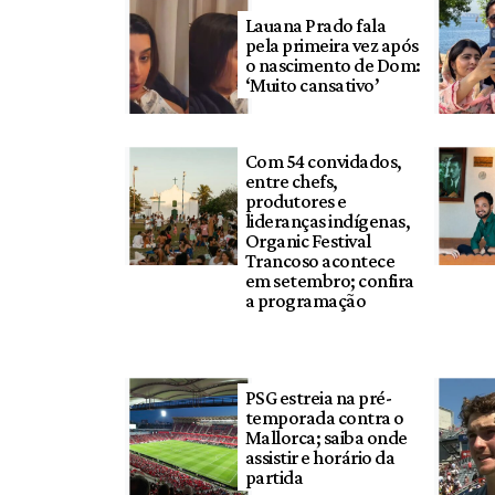
Lauana Prado fala
pela primeira vez após
o nascimento de Dom:
‘Muito cansativo’
Com 54 convidados,
entre chefs,
produtores e
lideranças indígenas,
Organic Festival
Trancoso acontece
em setembro; confira
a programação
PSG estreia na pré-
temporada contra o
Mallorca; saiba onde
assistir e horário da
partida