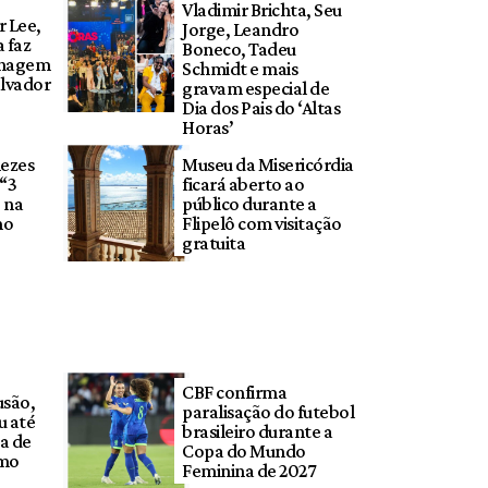
Vladimir Brichta, Seu
 Lee,
Jorge, Leandro
 faz
Boneco, Tadeu
nagem
Schmidt e mais
alvador
gravam especial de
Dia dos Pais do ‘Altas
Horas’
ezes
Museu da Misericórdia
 “3
ficará aberto ao
 na
público durante a
no
Flipelô com visitação
gratuita
CBF confirma
usão,
paralisação do futebol
 até
brasileiro durante a
sa de
Copa do Mundo
emo
Feminina de 2027