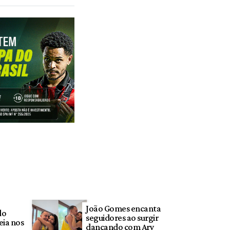
João Gomes encanta
do
seguidores ao surgir
eia nos
dançando com Ary