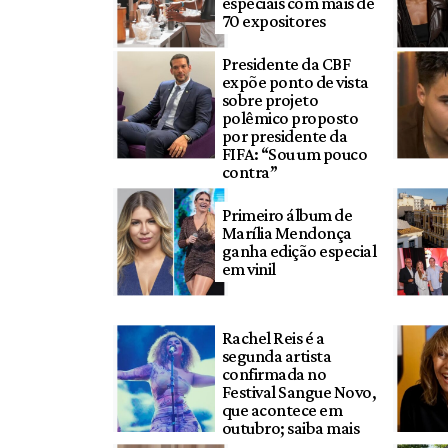
especiais com mais de
70 expositores
Presidente da CBF
expõe ponto de vista
sobre projeto
polêmico proposto
por presidente da
FIFA: “Sou um pouco
contra”
Primeiro álbum de
Marília Mendonça
ganha edição especial
em vinil
Rachel Reis é a
segunda artista
confirmada no
Festival Sangue Novo,
que acontece em
outubro; saiba mais