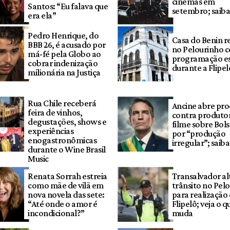
cinemas em
Santos: “Eu falava que
setembro; saiba
era ela”
Pedro Henrique, do
Casa do Benin r
BBB 26, é acusado por
no Pelourinho 
má-fé pela Globo ao
programação es
cobrar indenização
durante a Flipel
milionária na Justiça
Rua Chile receberá
Ancine abre pro
feira de vinhos,
contra produto
degustações, shows e
filme sobre Bol
experiências
por “produção
enogastronômicas
irregular”; saib
durante o Wine Brasil
Music
Renata Sorrah estreia
Transalvador al
como mãe de vilã em
trânsito no Pel
nova novela das sete:
para realização
“Até onde o amor é
Flipelô; veja o q
incondicional?”
muda