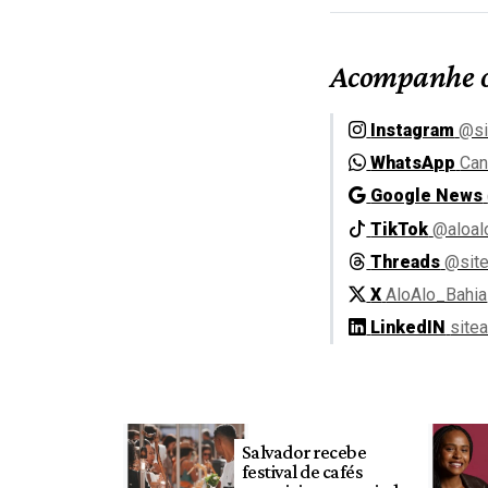
Acompanhe o
Instagram
@si
WhatsApp
Can
Google News
TikTok
@aloal
Threads
@site
X
AloAlo_Bahia
LinkedIN
site
Salvador recebe
festival de cafés