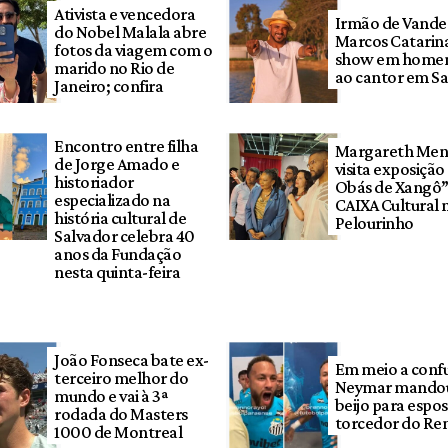
Ativista e vencedora
Irmão de Vander
do Nobel Malala abre
Marcos Catarina
fotos da viagem com o
show em home
marido no Rio de
ao cantor em S
Janeiro; confira
Encontro entre filha
Margareth Men
de Jorge Amado e
visita exposição
historiador
Obás de Xangô”
especializado na
CAIXA Cultural 
história cultural de
Pelourinho
Salvador celebra 40
anos da Fundação
nesta quinta-feira
João Fonseca bate ex-
Em meio a conf
terceiro melhor do
Neymar mandou
mundo e vai à 3ª
beijo para espo
rodada do Masters
torcedor do R
1000 de Montreal