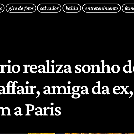
s
giro de fotos
salvador
bahia
entretenimento
fam
io realiza sonho d
affair, amiga da ex
m a Paris