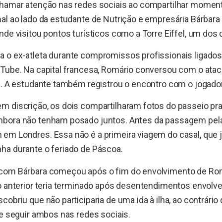
chamar atenção nas redes sociais ao compartilhar mome
al ao lado da estudante de Nutrição e empresária Bárbara 
nde visitou pontos turísticos como a Torre Eiffel, um dos
 o ex-atleta durante compromissos profissionais ligados
Tube. Na capital francesa, Romário conversou com o ataca
e. A estudante também registrou o encontro com o jogador
m discrição, os dois compartilharam fotos do passeio pr
bora não tenham posado juntos. Antes da passagem pela
m Londres. Essa não é a primeira viagem do casal, que já
ha durante o feriado de Páscoa.
com Bárbara começou após o fim do envolvimento de Ro
ão anterior teria terminado após desentendimentos envol
cobriu que não participaria de uma ida à ilha, ao contrário
de seguir ambos nas redes sociais.