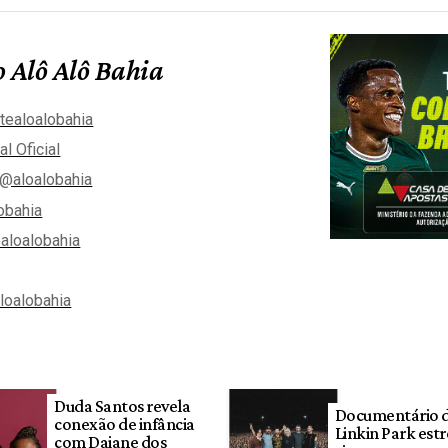
 Alô Alô Bahia
tealoalobahia
al Oficial
@aloalobahia
obahia
aloalobahia
aloalobahia
Duda Santos revela
Documentário 
conexão de infância
Linkin Park estr
com Daiane dos