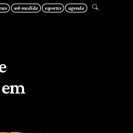
osos
sob medida
esportes
agenda
e
, em