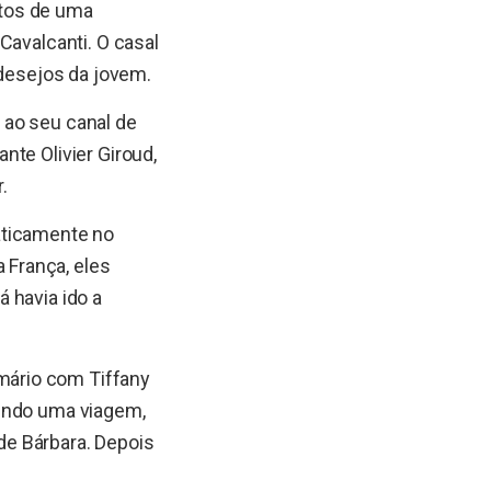
ntos de uma
Cavalcanti. O casal
 desejos da jovem.
 ao seu canal de
nte Olivier Giroud,
.
aticamente no
 França, eles
 havia ido a
mário com Tiffany
vendo uma viagem,
 de Bárbara. Depois