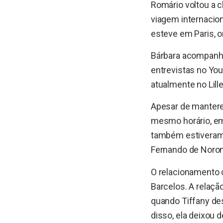
Romário voltou a 
viagem internacion
esteve em Paris, o
Bárbara acompanha
entrevistas no You
atualmente no Lill
Apesar de mantere
mesmo horário, em
também estiveram e
Fernando de Noron
O relacionamento 
Barcelos. A relaç
quando Tiffany des
disso, ela deixou 