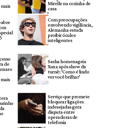
Mirelle na cozinha de
 mais
casa
Com preocupações
eabre
envolvendo vigilância,
com
Alemanha estuda
pecial
proibir óculos
ô
inteligentes
cesso
Sasha homenageia
ra de
Xuxa após show da
sonaro
turnê: ‘Como é lindo
ver você brilhar’
a mais
Serviço que promete
tera
bloquear ligações
ourinho
indesejadas gera
 da
disputa entre
ue
operadoras de
telefonia