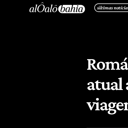
últimas notícia
Romár
atual 
viage