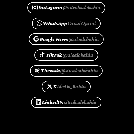
Instagram
@sitealoalobahia
WhatsApp
Canal Oficial
Google News
@aloalobahia
TikTok
@aloalobahia
Threads
@sitealoalobahia
X
AloAlo_Bahia
LinkedIN
sitealoalobahia