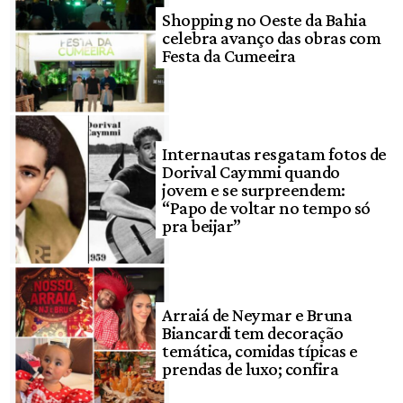
Shopping no Oeste da Bahia
celebra avanço das obras com
Festa da Cumeeira
Internautas resgatam fotos de
Dorival Caymmi quando
jovem e se surpreendem:
“Papo de voltar no tempo só
pra beijar”
Arraiá de Neymar e Bruna
Biancardi tem decoração
temática, comidas típicas e
prendas de luxo; confira