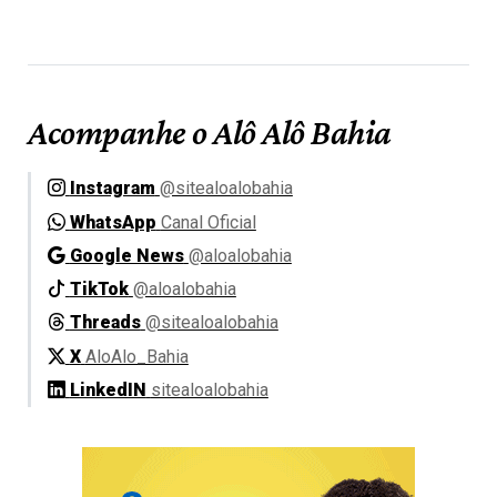
Acompanhe o Alô Alô Bahia
Instagram
@sitealoalobahia
WhatsApp
Canal Oficial
Google News
@aloalobahia
TikTok
@aloalobahia
Threads
@sitealoalobahia
X
AloAlo_Bahia
LinkedIN
sitealoalobahia