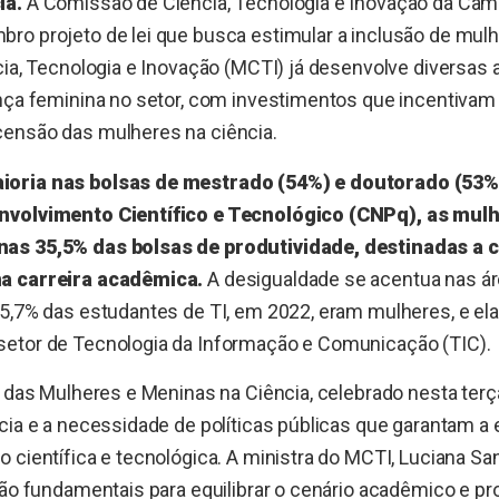
ia.
A Comissão de Ciência, Tecnologia e Inovação da Câ
o projeto de lei que busca estimular a inclusão de mulh
cia, Tecnologia e Inovação (MCTI) já desenvolve diversas
nça feminina no setor, com investimentos que incentivam
ensão das mulheres na ciência.
oria nas bolsas de mestrado (54%) e doutorado (53%
nvolvimento Científico e Tecnológico (CNPq), as mul
as 35,5% das bolsas de produtividade, destinadas a 
a carreira acadêmica.
A desigualdade se acentua nas ár
15,7% das estudantes de TI, em 2022, eram mulheres, e e
etor de Tecnologia da Informação e Comunicação (TIC).
l das Mulheres e Meninas na Ciência, celebrado nesta terça
cia e a necessidade de políticas públicas que garantam a
 científica e tecnológica. A ministra do MCTI, Luciana San
são fundamentais para equilibrar o cenário acadêmico e pro