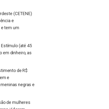
ordeste (CETENE)
iência e
s e tem um
Estímulo (até 45
o em dinheiro, as
stimento de R$
rem e
 meninas negras e
usão de mulheres