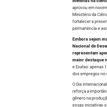
meninas na ciênc
aprovou em novembr
Ministério da Ciên
fortalecer a prese
permanência e asc
Embora sejam mai
Nacional de Dese
representam apen
maior destaque n
e Exatas: apenas 
dos empregos no s
O Dia Internaciona
reforça a importân
gênero na produção
essas iniciativas 