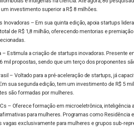
uilombolas e indígenas na ciência. Até agora, 86 pesquisa
um investimento superior a R$ 8 milhões.
Inovadoras – Em sua quinta edição, apoia startups lider
otal de R$ 1,8 milhão, oferecendo mentorias e premiação
lecionadas.
– Estimula a criação de startups inovadoras. Presente e
6 mil propostas, sendo que um terço dos proponentes sã
asil – Voltado para a pré-aceleração de startups, já capa
m sua segunda edição, tem um investimento de R$ 5 mil
ntes são formadas por mulheres.
s – Oferece formação em microeletrônica, inteligência art
s afirmativas para mulheres. Programas como Residência 
s vagas exclusivamente para mulheres e grupos sub-rep