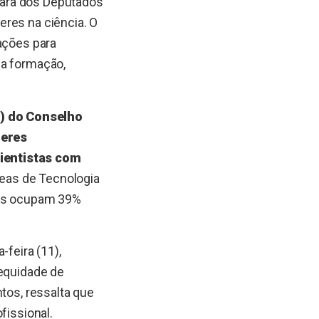
mara dos Deputados
eres na ciência. O
 ações para
 a formação,
) do Conselho
heres
cientistas com
eas de Tecnologia
las ocupam 39%
-feira (11),
 equidade de
tos, ressalta que
fissional.