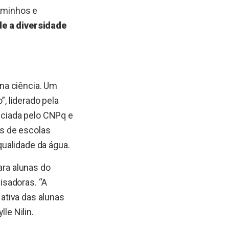
aminhos e
de a diversidade
na ciência. Um
, liderado pela
anciada pelo CNPq e
as de escolas
ualidade da água.
ara alunas do
isadoras. “A
 ativa das alunas
e Nilin.