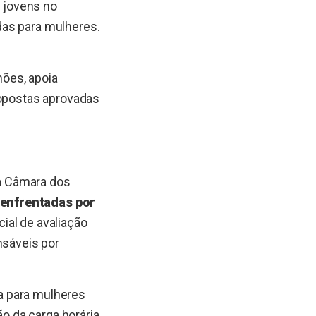
e jovens no
das para mulheres.
ões, apoia
ropostas aprovadas
a Câmara dos
 enfrentadas por
ial de avaliação
sáveis por
a para mulheres
o da carga horária