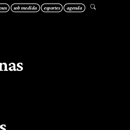
osos
sob medida
esportes
agenda
 nas
s