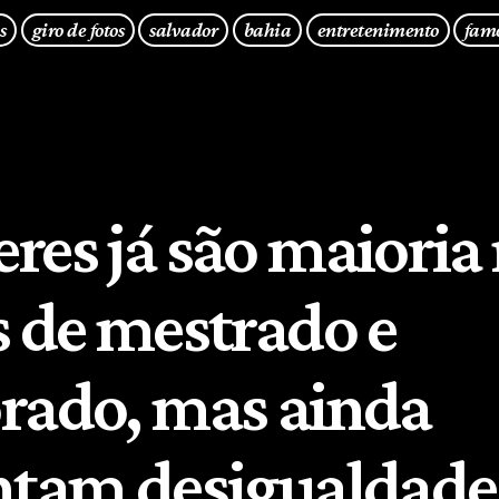
s
giro de fotos
salvador
bahia
entretenimento
fam
res já são maioria
s de mestrado e
rado, mas ainda
ntam desigualdade