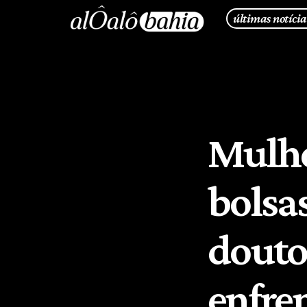
últimas notícia
Mulhe
bolsa
douto
enfre