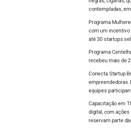
negras, ciganas, q
contempladas, em 
Programa Mulheres 
com um incentivo t
até 30 startups se
Programa Centelha 
recebeu mais de 2
Conecta Startup Br
empreendedoras. E
equipes participa
Capacitação em TIC
digital, com açõe
reservam parte da