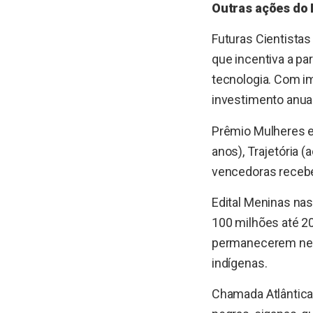
Outras ações do 
Futuras Cientista
que incentiva a pa
tecnologia. Com i
investimento anual
Prêmio Mulheres e
anos), Trajetória 
vencedoras recebe
Edital Meninas na
100 milhões até 2
permanecerem nes
indígenas.
Chamada Atlântica