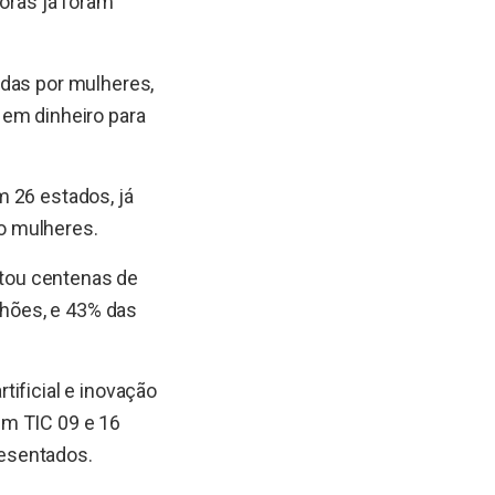
doras já foram
adas por mulheres,
 em dinheiro para
m 26 estados, já
o mulheres.
citou centenas de
hões, e 43% das
ificial e inovação
em TIC 09 e 16
resentados.