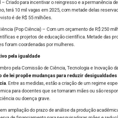
al – Criado para incentivar o reingresso e a permanência d
ho, terá 10 mil vagas em 2025, com metade delas reserva
visto é de R$ 55 milhões.
Ciência (Pop Ciência) – Com um orçamento de R$ 250 milh
ntíficas e projetos de educação científica. Metade das p
tes foram coordenadas por mulheres.
ivo pela igualdade
bro pela Comissão de Ciência, Tecnologia e Inovação d
o de lei propõe mudanças para reduzir desigualdades
cia
. Entre as medidas, estão a criação de um regime espec
mica para docentes que se tornaram mães ou são respon
ciência ou doença grave.
uem ampliação do prazo de análise da produção acadêmic
erva de financiamento para pesquisadoras mães e reduçã