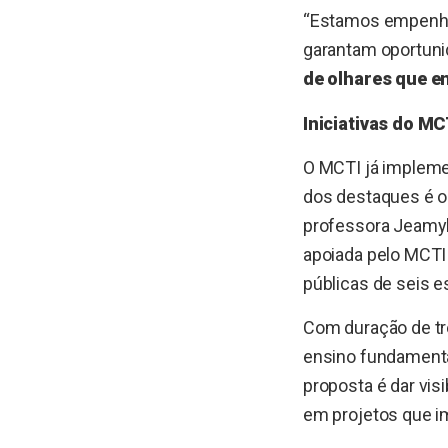
“Estamos empenha
garantam oportun
de olhares que e
Iniciativas do MC
O MCTI já impleme
dos destaques é o
professora Jeamyll
apoiada pelo MCTI 
públicas de seis 
Com duração de trê
ensino fundamenta
proposta é dar visi
em projetos que i