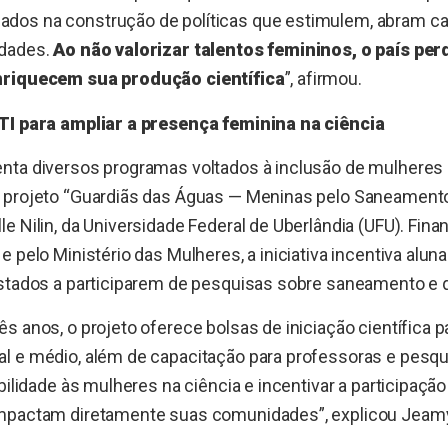
dos na construção de políticas que estimulem, abram c
idades.
Ao não valorizar talentos femininos, o país per
nriquecem sua produção científica
”, afirmou.
TI para ampliar a presença feminina na ciência
nta diversos programas voltados à inclusão de mulheres 
 projeto “Guardiãs das Águas — Meninas pelo Saneamento”
e Nilin, da Universidade Federal de Uberlândia (UFU). Fin
e pelo Ministério das Mulheres, a iniciativa incentiva alun
estados a participarem de pesquisas sobre saneamento e q
s anos, o projeto oferece bolsas de iniciação científica p
l e médio, além de capacitação para professoras e pesqu
bilidade às mulheres na ciência e incentivar a participação
mpactam diretamente suas comunidades”, explicou Jeamyll