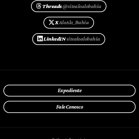
Threads
@sitealoalobahia
X
AloAlo_Bahia
LinkedIN
sitealoalobahia
Expediente
Fale Conosco