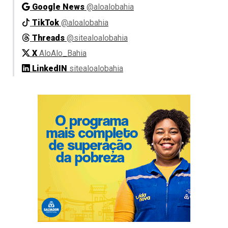
Google News
@aloalobahia
TikTok
@aloalobahia
Threads
@sitealoalobahia
X
AloAlo_Bahia
LinkedIN
sitealoalobahia