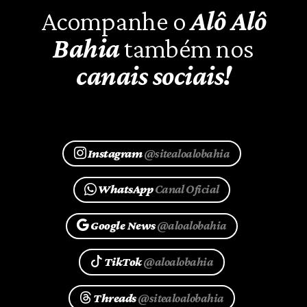
Acompanhe o
Alô Alô
Bahia
também nos
canais sociais!
Instagram
@sitealoalobahia
WhatsApp
Canal Oficial
Google News
@aloalobahia
TikTok
@aloalobahia
Threads
@sitealoalobahia