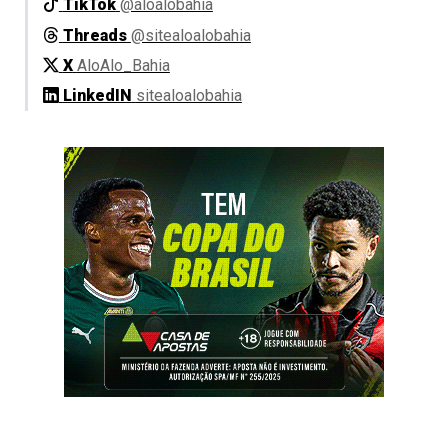
TikTok
@aloalobahia
Threads
@sitealoalobahia
X
AloAlo_Bahia
LinkedIN
sitealoalobahia