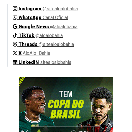
Instagram
@sitealoalobahia
WhatsApp
Canal Oficial
Google News
@aloalobahia
TikTok
@aloalobahia
Threads
@sitealoalobahia
X
AloAlo_Bahia
LinkedIN
sitealoalobahia