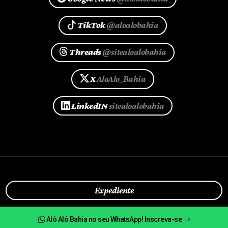
TikTok
@aloalobahia
Threads
@sitealoalobahia
X
AloAlo_Bahia
LinkedIN
sitealoalobahia
Expediente
Fale Conosco
Alô Alô Bahia no seu WhatsApp! Inscreva-se