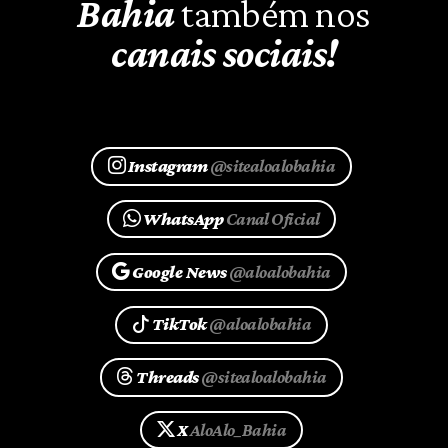
Bahia
também nos
canais sociais!
Instagram
@sitealoalobahia
WhatsApp
Canal Oficial
Google News
@aloalobahia
TikTok
@aloalobahia
Threads
@sitealoalobahia
X
AloAlo_Bahia