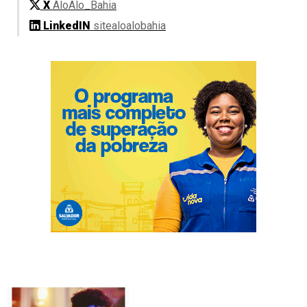
X
AloAlo_Bahia
LinkedIN
sitealoalobahia