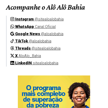
Acompanhe o Alô Alô Bahia
Instagram
@sitealoalobahia
WhatsApp
Canal Oficial
Google News
@aloalobahia
TikTok
@aloalobahia
Threads
@sitealoalobahia
X
AloAlo_Bahia
LinkedIN
sitealoalobahia