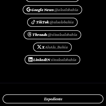
Google News
@aloalobahia
TikTok
@aloalobahia
Threads
@sitealoalobahia
X
AloAlo_Bahia
LinkedIN
sitealoalobahia
Expediente