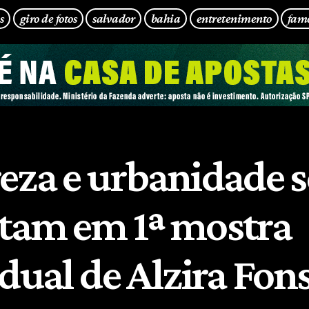
s
giro de fotos
salvador
bahia
entretenimento
fam
eza e urbanidade s
tam em 1ª mostra
idual de Alzira Fon