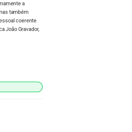
timamente a
s, mas também
pessoal coerente
ca João Gravador,