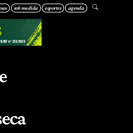
osos
sob medida
esportes
agenda
e
seca