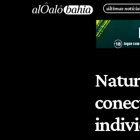
últimas notícia
Natur
conec
indiv