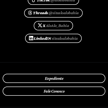
TikTok
@aloalobahia
Threads
@sitealoalobahia
X
AloAlo_Bahia
LinkedIN
sitealoalobahia
Expediente
Fale Conosco