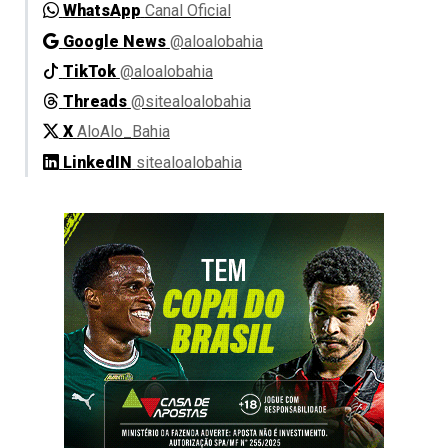
WhatsApp
Canal Oficial
Google News
@aloalobahia
TikTok
@aloalobahia
Threads
@sitealoalobahia
X
AloAlo_Bahia
LinkedIN
sitealoalobahia