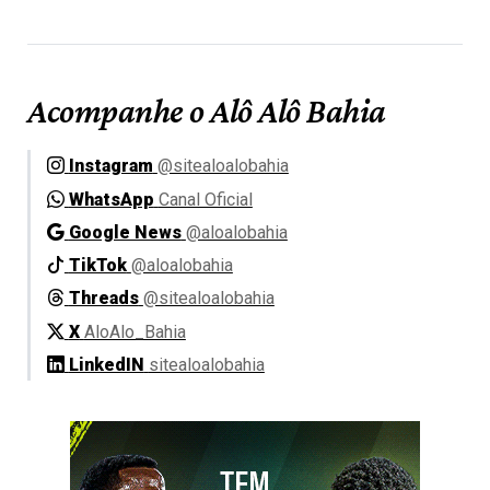
Acompanhe o Alô Alô Bahia
Instagram
@sitealoalobahia
WhatsApp
Canal Oficial
Google News
@aloalobahia
TikTok
@aloalobahia
Threads
@sitealoalobahia
X
AloAlo_Bahia
LinkedIN
sitealoalobahia