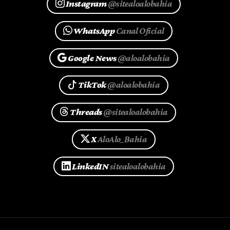
Instagram
@sitealoalobahia
WhatsApp
Canal Oficial
Google News
@aloalobahia
TikTok
@aloalobahia
Threads
@sitealoalobahia
X
AloAlo_Bahia
LinkedIN
sitealoalobahia