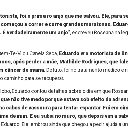
onista, foi o primeiro anjo que me salvou. Ele, para s
 começou a correr e corre grandes maratonas. Eduar
o. É verdadeiramente um anjo
“, escreveu Roseana na le
em-Te-Vi ou Canela Seca,
Eduardo era motorista de ôn
anos, após perder a mãe, Mathilde Rodrigues, que fal
um câncer de mama
. De luto, foi no tratamento médico e n
o caminho para se recuperar.
Globo, Eduardo contou detalhes sobre o dia em que Rosean
que não tive medo porque estava sob efeito da adrena
ns cabos de vassoura para tentar espantar. Fui em ci
ima de mim. E eu subia no muro, que depois vim a sab
ou Eduardo. Ele lembrou ainda que chegou a pedir ajuda a 