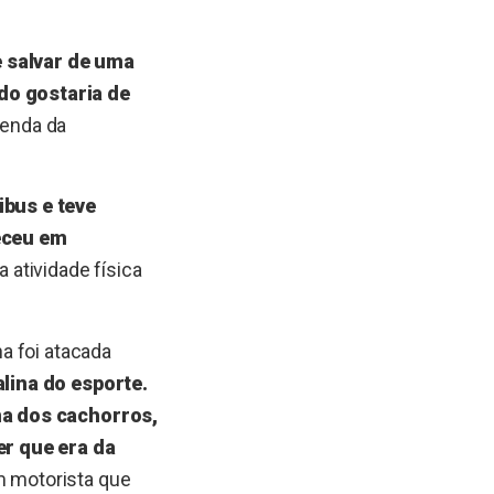
e salvar de uma
do gostaria de
genda da
ibus e teve
eceu em
a atividade física
a foi atacada
lina do esporte.
ma dos cachorros,
er que era da
um motorista que