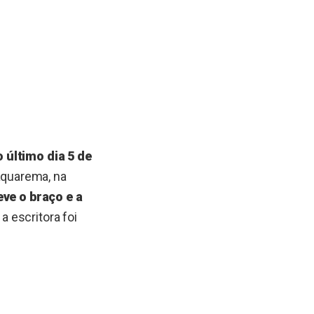
 último dia 5 de
quarema, na
eve o braço e a
a escritora foi