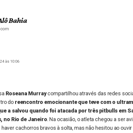
Alô Bahia
a.com
24 às 10:06
isa
Roseana Murray
compartilhou através das redes socia
stro do
reencontro emocionante que teve com o ultram
ue a salvou quando foi atacada por três pitbulls em 
, no Rio de Janeiro
. Na ocasião, o atleta chegou a ser a
or haver cachorros bravos à solta, mas não hesitou ao ouvir