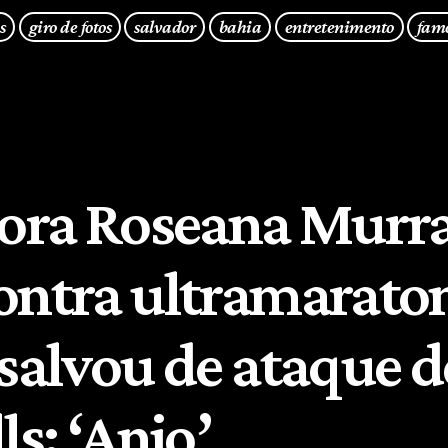
s
giro de fotos
salvador
bahia
entretenimento
fam
tora Roseana Murr
ontra ultramaraton
 salvou de ataque d
ls: ‘Anjo’