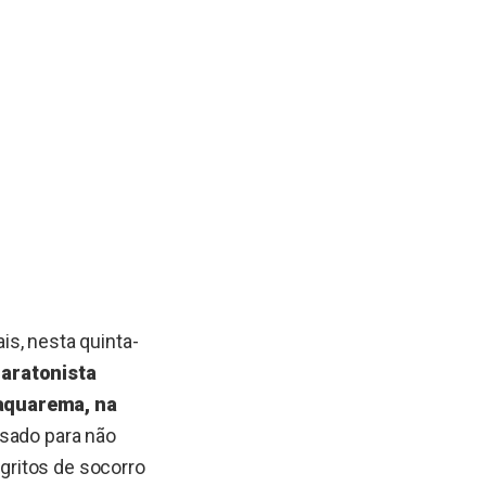
is, nesta quinta-
aratonista
Saquarema, na
visado para não
 gritos de socorro