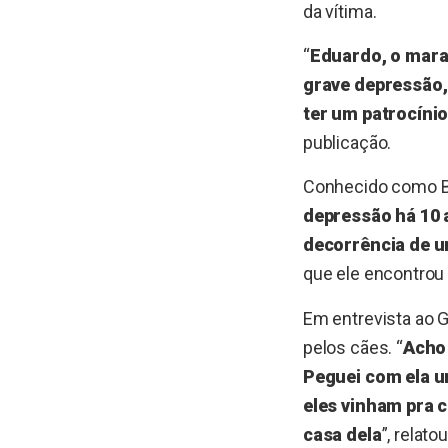
da vítima.
“
Eduardo, o marat
grave depressão,
ter um patrocíni
publicação.
Conhecido como B
depressão há 10 
decorrência de 
que ele encontrou 
Em entrevista ao 
pelos cães. “
Acho 
Peguei com ela u
eles vinham pra c
casa dela
”, relat