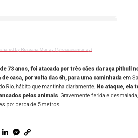
t shared by Roseana Murray (@roseanamurray)
e 73 anos, foi atacada por três cães da raça pitbull no
a de casa, por volta das 6h, para uma caminhada
em Sa
o Rio, hábito que mantinha diariamente.
No ataque, ela t
rrancados pelos animais
. Gravemente ferida e desmaiada, 
es por cerca de 5 metros.
ook
Telegram
LinkedIn
Messenger
Copy
Link