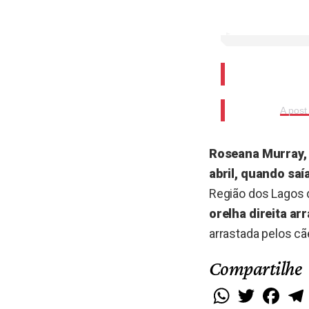
A pos
Roseana Murray, d
abril, quando saí
Região dos Lagos d
orelha direita a
arrastada pelos cã
Compartilhe
WhatsApp
Twitter
Faceb