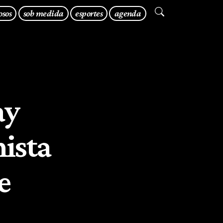
osos
sob medida
esportes
agenda
ay
ista
e