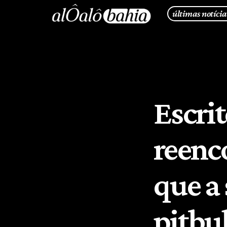
últimas notícia
Escri
reenc
que a
pitbul