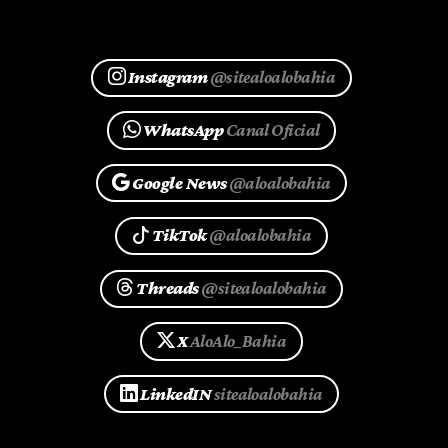
Instagram
@sitealoalobahia
WhatsApp
Canal Oficial
Google News
@aloalobahia
TikTok
@aloalobahia
Threads
@sitealoalobahia
X
AloAlo_Bahia
LinkedIN
sitealoalobahia