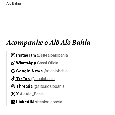
Alô Bahia
Acompanhe o Alô Alô Bahia
Instagram
@sitealoalobahia
WhatsApp
Canal Oficial
Google News
@aloalobahia
TikTok
@aloalobahia
Threads
@sitealoalobahia
X
AloAlo_Bahia
LinkedIN
sitealoalobahia