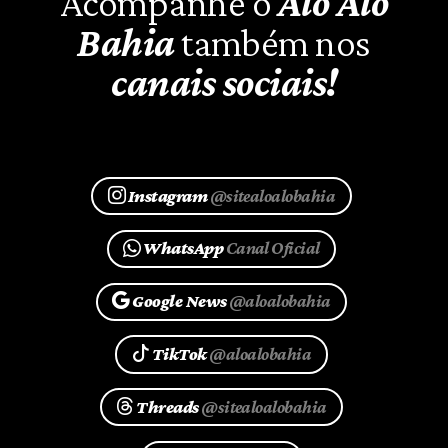
Acompanhe o
Alô Alô
Bahia
também nos
canais sociais!
Instagram
@sitealoalobahia
WhatsApp
Canal Oficial
Google News
@aloalobahia
TikTok
@aloalobahia
Threads
@sitealoalobahia