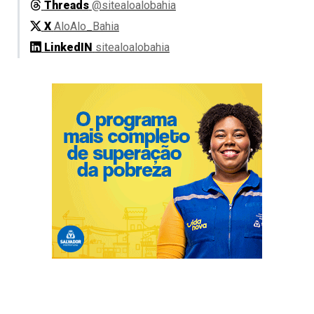
Threads
@sitealoalobahia
X
AloAlo_Bahia
LinkedIN
sitealoalobahia