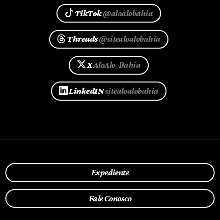
TikTok
@aloalobahia
Threads
@sitealoalobahia
X
AloAlo_Bahia
LinkedIN
sitealoalobahia
Expediente
Fale Conosco