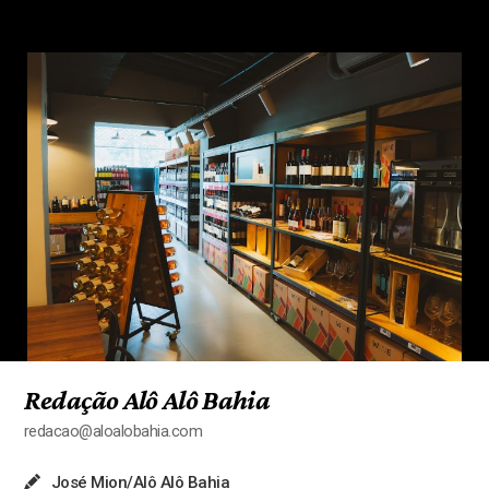
Redação Alô Alô Bahia
redacao@aloalobahia.com
José Mion/Alô Alô Bahia