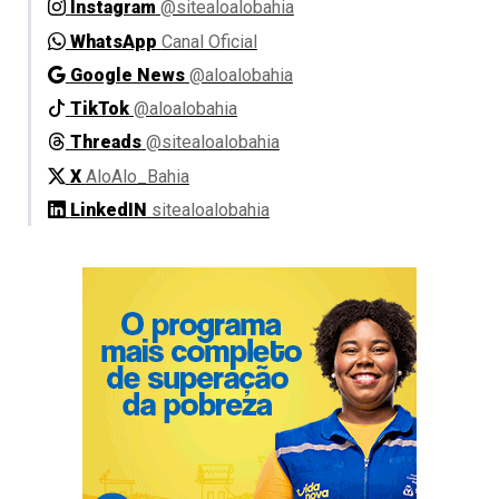
Instagram
@sitealoalobahia
WhatsApp
Canal Oficial
Google News
@aloalobahia
TikTok
@aloalobahia
Threads
@sitealoalobahia
X
AloAlo_Bahia
LinkedIN
sitealoalobahia