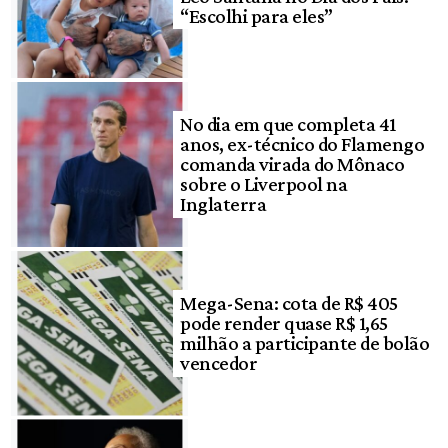
“Escolhi para eles”
No dia em que completa 41
anos, ex-técnico do Flamengo
comanda virada do Mônaco
sobre o Liverpool na
Inglaterra
Mega-Sena: cota de R$ 405
pode render quase R$ 1,65
milhão a participante de bolão
vencedor