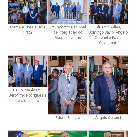
Marcela Pires e Lídia
1º Encontro Nacional
Eduardo Salles,
Prata
de Integração do
Domingo Sávio, Ângelo
Associativismo
Coronel e Paulo
Cavalcanti
Paulo Cavalcanti,
Jerônimo Rodrigues e
Geraldo Júnior
Edson Piaggio
Ângelo Coronel