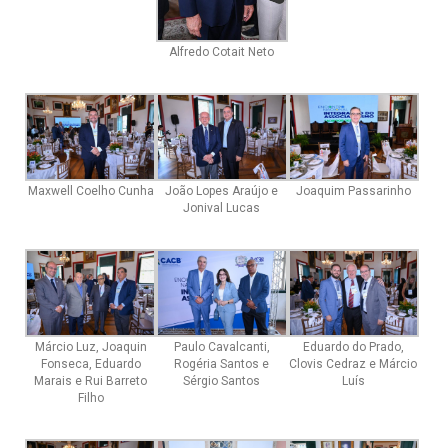
Alfredo Cotait Neto
Maxwell Coelho Cunha
João Lopes Araújo e
Joaquim Passarinho
Jonival Lucas
Márcio Luz, Joaquin
Paulo Cavalcanti,
Eduardo do Prado,
Fonseca, Eduardo
Rogéria Santos e
Clovis Cedraz e Márcio
Marais e Rui Barreto
Sérgio Santos
Luís
Filho