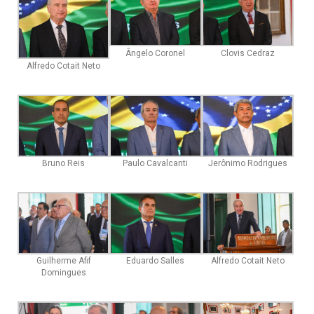
Ângelo Coronel
Clovis Cedraz
Alfredo Cotait Neto
Bruno Reis
Paulo Cavalcanti
Jerônimo Rodrigues
Guilherme Afif
Eduardo Salles
Alfredo Cotait Neto
Domingues