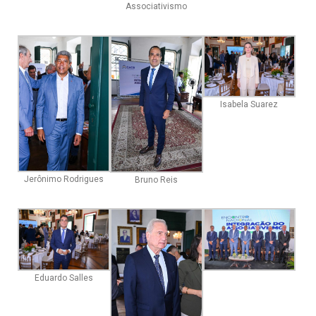
Associativismo
Isabela Suarez
Jerônimo Rodrigues
Bruno Reis
Eduardo Salles