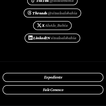
TikTok
@aloalobahia
Threads
@sitealoalobahia
X
AloAlo_Bahia
LinkedIN
sitealoalobahia
Expediente
Fale Conosco