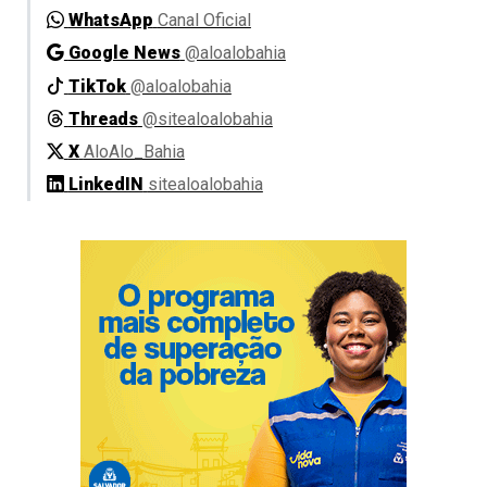
WhatsApp
Canal Oficial
Google News
@aloalobahia
TikTok
@aloalobahia
Threads
@sitealoalobahia
X
AloAlo_Bahia
LinkedIN
sitealoalobahia