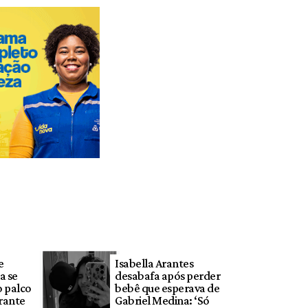
e
Isabella Arantes
a se
desabafa após perder
 palco
bebê que esperava de
rante
Gabriel Medina: ‘Só