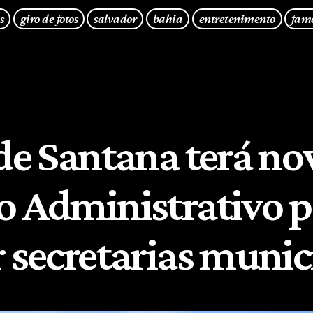
s
giro de fotos
salvador
bahia
entretenimento
fam
 de Santana terá no
o Administrativo p
r secretarias munic