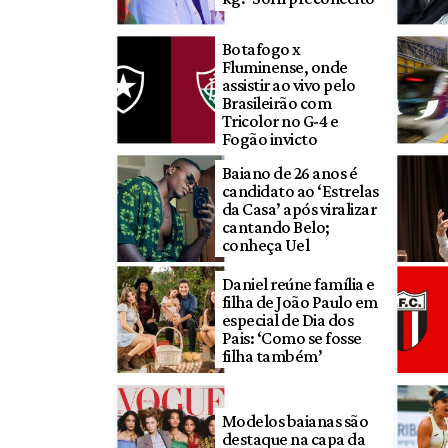
Botafogo x
Fluminense, onde
assistir ao vivo pelo
Brasileirão com
Tricolor no G-4 e
Fogão invicto
Baiano de 26 anos é
candidato ao ‘Estrelas
da Casa’ após viralizar
cantando Belo;
conheça Uel
Daniel reúne família e
filha de João Paulo em
especial de Dia dos
Pais: ‘Como se fosse
filha também’
Modelos baianas são
destaque na capa da