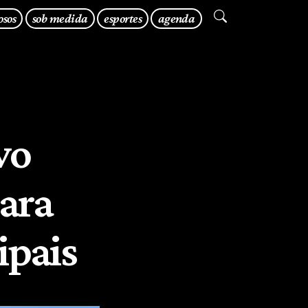
osos
sob medida
esportes
agenda
vo
ara
ipais