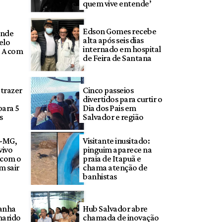
quem vive entende’
Edson Gomes recebe
onde
alta após seis dias
pelo
internado em hospital
e A com
de Feira de Santana
 trazer
Cinco passeios
divertidos para curtir o
para 5
Dia dos Pais em
s
Salvador e região
o-MG,
Visitante inusitado:
vivo
pinguim aparece na
o com o
praia de Itapuã e
m sair
chama atenção de
banhistas
anha
Hub Salvador abre
marido
chamada de inovação