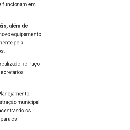
e funcionam em
is, além de
o novo equipamento
mente pela
os.
 realizado no Paço
secretários
 Planejamento
stração municipal.
oncentrando os
 para os