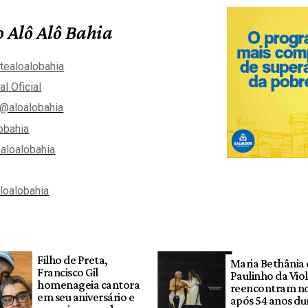
 Alô Alô Bahia
tealoalobahia
al Oficial
@aloalobahia
obahia
aloalobahia
aloalobahia
Filho de Preta,
Maria Bethânia 
Francisco Gil
Paulinho da Viol
homenageia cantora
reencontram no
em seu aniversário e
após 54 anos du