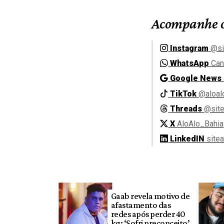
Acompanhe o
Instagram
@si
WhatsApp
Can
Google News
TikTok
@aloal
Threads
@site
X
AloAlo_Bahia
LinkedIN
site
Gaab revela motivo de
afastamento das
redes após perder 40
kg: ‘Sofri preconceito’