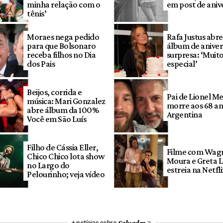
minha relação com o
em post de aniv
tênis’
Moraes nega pedido
Rafa Justus abre
para que Bolsonaro
álbum de aniver
receba filhos no Dia
surpresa: ‘Muit
dos Pais
especial’
Beijos, corrida e
Pai de Lionel Me
música: Mari Gonzalez
morre aos 68 an
abre álbum da 100%
Argentina
Você em São Luís
Filho de Cássia Eller,
Filme com Wag
Chico Chico lota show
Moura e Greta 
no Largo do
estreia na Netfl
Pelourinho; veja vídeo
Salvador
+ notícias sobre