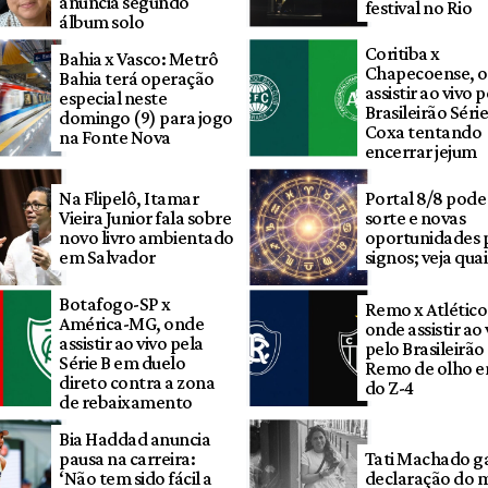
anuncia segundo
festival no Rio
álbum solo
Coritiba x
Bahia x Vasco: Metrô
Chapecoense, 
Bahia terá operação
assistir ao vivo 
especial neste
Brasileirão Séri
domingo (9) para jogo
Coxa tentando
na Fonte Nova
encerrar jejum
Na Flipelô, Itamar
Portal 8/8 pode
Vieira Junior fala sobre
sorte e novas
novo livro ambientado
oportunidades 
em Salvador
signos; veja quai
Botafogo-SP x
Remo x Atlétic
América-MG, onde
onde assistir ao 
assistir ao vivo pela
pelo Brasileirã
Série B em duelo
Remo de olho e
direto contra a zona
do Z-4
de rebaixamento
Bia Haddad anuncia
pausa na carreira:
Tati Machado g
‘Não tem sido fácil a
declaração do 