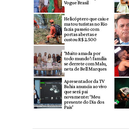
Vogue Brasil
Helicóptero que caiu e
matou turistas no Rio
fazia passeio com
portas abertas e
custou R$ 2.500
‘Muito amada por
todo mundo’: família
se derrete com Malu,
neta de Bell Marques
Apresentador da TV
Bahia anuncia ao vivo
que será pai
novamente: ‘Meu
presente do Dia dos
Pais’