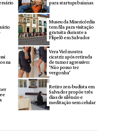
ersário
para startups baianas
Museu da Misericórdia
sário
tem fila para visitação
o
gratuita durante a
Flipelô em Salvador
Vera Viel mostra
ssi
cicatriz após retirada
os na
de tumor agressivo:
‘Não posso ter
vergonha’
Retiro zen-budista em
ner
Salvador propõe três
Lee
dias de silêncio e
ix
meditação sem celular