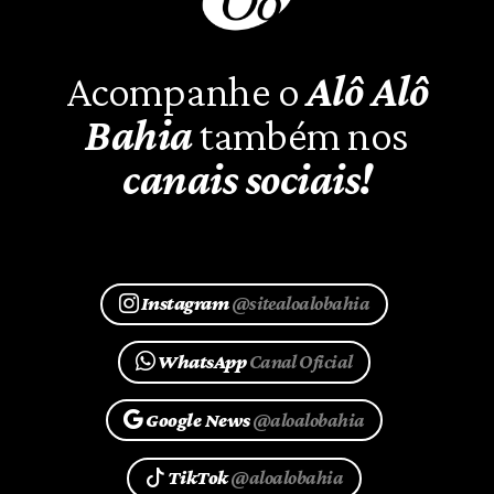
Acompanhe o
Alô Alô
Bahia
também nos
canais sociais!
Instagram
@sitealoalobahia
WhatsApp
Canal Oficial
Google News
@aloalobahia
TikTok
@aloalobahia