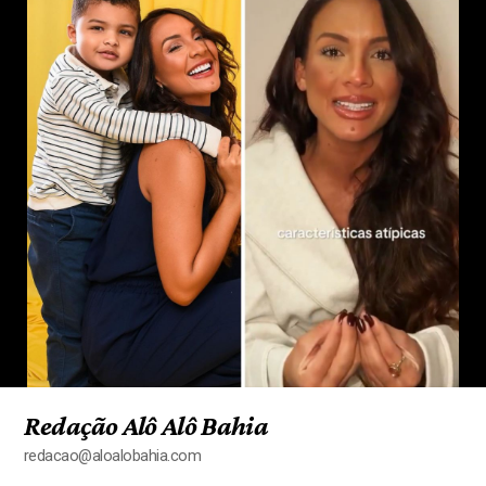
Redação Alô Alô Bahia
redacao@aloalobahia.com