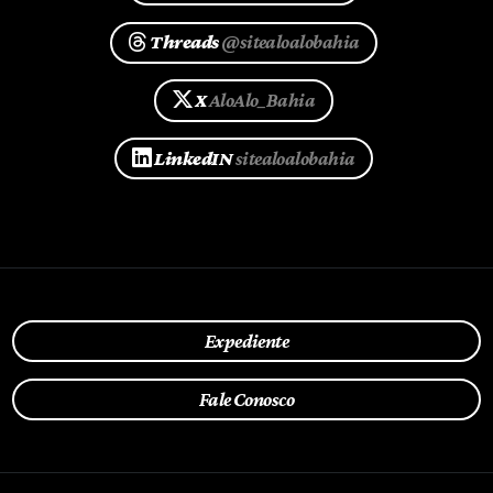
Threads
@sitealoalobahia
X
AloAlo_Bahia
LinkedIN
sitealoalobahia
Expediente
Fale Conosco