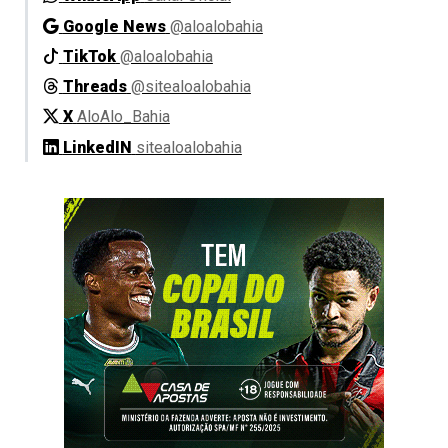
Google News
@aloalobahia
TikTok
@aloalobahia
Threads
@sitealoalobahia
X
AloAlo_Bahia
LinkedIN
sitealoalobahia