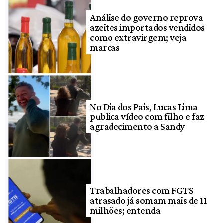
Análise do governo reprova
azeites importados vendidos
como extravirgem; veja
marcas
No Dia dos Pais, Lucas Lima
publica vídeo com filho e faz
agradecimento a Sandy
Trabalhadores com FGTS
atrasado já somam mais de 11
milhões; entenda