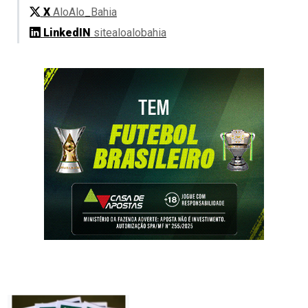
X
AloAlo_Bahia
LinkedIN
sitealoalobahia