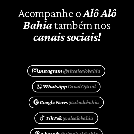
Acompanhe o
Alô Alô
Bahia
também nos
canais sociais!
Instagram
@sitealoalobahia
WhatsApp
Canal Oficial
Google News
@aloalobahia
TikTok
@aloalobahia
Threads
@sitealoalobahia