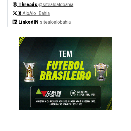
Threads
@sitealoalobahia
X
AloAlo_Bahia
LinkedIN
sitealoalobahia