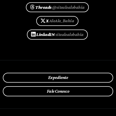
Threads
@sitealoalobahia
X
AloAlo_Bahia
LinkedIN
sitealoalobahia
Expediente
Fale Conosco