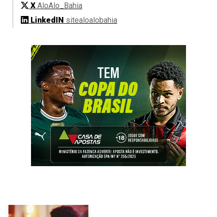
X
AloAlo_Bahia
LinkedIN
sitealoalobahia