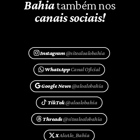
Bahia
também nos
canais sociais!
Instagram
@sitealoalobahia
WhatsApp
Canal Oficial
Google News
@aloalobahia
TikTok
@aloalobahia
Threads
@sitealoalobahia
X
AloAlo_Bahia