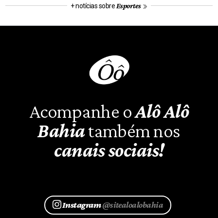
Esportes
+ notícias sobre
Acompanhe o
Alô Alô
Bahia
também nos
canais sociais!
Instagram
@sitealoalobahia