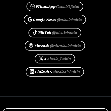
WhatsApp
Canal Oficial
Google News
@aloalobahia
TikTok
@aloalobahia
Threads
@sitealoalobahia
X
AloAlo_Bahia
LinkedIN
sitealoalobahia