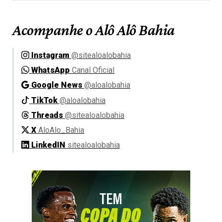
Acompanhe o Alô Alô Bahia
Instagram
@sitealoalobahia
WhatsApp
Canal Oficial
Google News
@aloalobahia
TikTok
@aloalobahia
Threads
@sitealoalobahia
X
AloAlo_Bahia
LinkedIN
sitealoalobahia