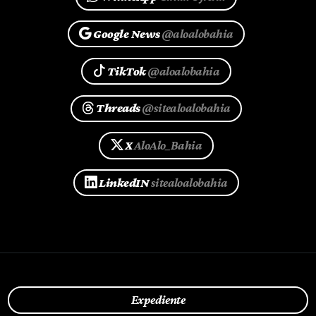
Google News
@aloalobahia
TikTok
@aloalobahia
Threads
@sitealoalobahia
X
AloAlo_Bahia
LinkedIN
sitealoalobahia
Expediente