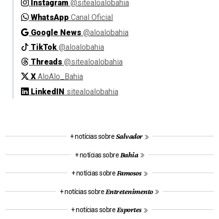
Instagram
@sitealoalobahia
WhatsApp
Canal Oficial
Google News
@aloalobahia
TikTok
@aloalobahia
Threads
@sitealoalobahia
X
AloAlo_Bahia
LinkedIN
sitealoalobahia
Salvador
+ notícias sobre
Bahia
+ notícias sobre
Famosos
+ notícias sobre
Entretenimento
+ notícias sobre
Esportes
+ notícias sobre