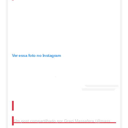
Ver essa foto no Instagram
Um post compartilhado por Grazi Massafera (@massafera)