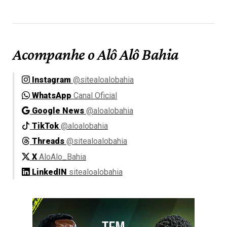
Acompanhe o Alô Alô Bahia
Instagram
@sitealoalobahia
WhatsApp
Canal Oficial
Google News
@aloalobahia
TikTok
@aloalobahia
Threads
@sitealoalobahia
X
AloAlo_Bahia
LinkedIN
sitealoalobahia