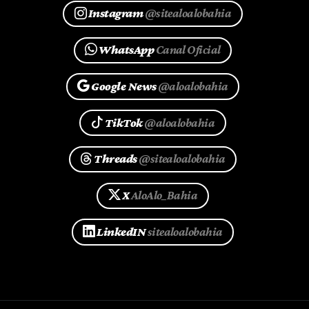
Instagram
@sitealoalobahia
WhatsApp
Canal Oficial
Google News
@aloalobahia
TikTok
@aloalobahia
Threads
@sitealoalobahia
X
AloAlo_Bahia
LinkedIN
sitealoalobahia