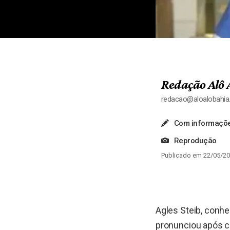
Redação Alô 
redacao@aloalobahi
Com informaçõe
Reprodução
Publicado em 22/05/20
Agles Steib, conh
pronunciou após c