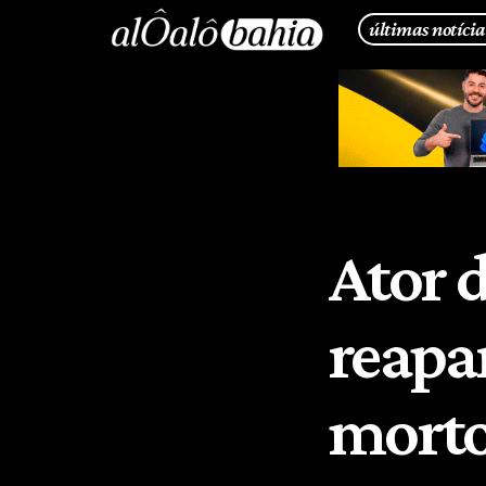
últimas notícia
Ator 
reapa
mort