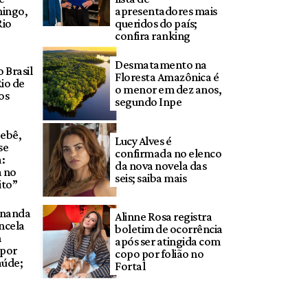
mingo,
apresentadores mais
Rio
queridos do país;
confira ranking
Desmatamento na
 Brasil
Floresta Amazônica é
io de
o menor em dez anos,
os
segundo Inpe
bebê,
Lucy Alves é
se
confirmada no elenco
a:
da nova novela das
a no
seis; saiba mais
ito”
rnanda
Alinne Rosa registra
ncela
boletim de ocorrência
m
após ser atingida com
 por
copo por folião no
aúde;
Fortal