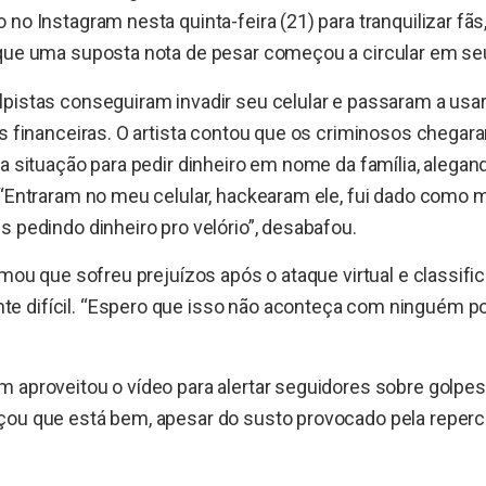
 no Instagram nesta quinta-feira (21) para tranquilizar fãs
que uma suposta nota de pesar começou a circular em seu p
pistas conseguiram invadir seu celular e passaram a usar
es financeiras. O artista contou que os criminosos chegar
 a situação para pedir dinheiro em nome da família, alega
 “Entraram no meu celular, hackearam ele, fui dado como 
s pedindo dinheiro pro velório”, desabafou.
irmou que sofreu prejuízos após o ataque virtual e classifi
 difícil. “Espero que isso não aconteça com ninguém por
 aproveitou o vídeo para alertar seguidores sobre golpes
çou que está bem, apesar do susto provocado pela reperc