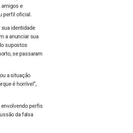
, amigos e
erfil oficial.
 sua identidade
am a anunciar sua
ndo supostos
morto, se passaram
cou a situação
que é horrível”,
 envolvendo perfis
ussão da falsa