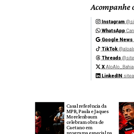
Acompanhe o
Instagram
@si
WhatsApp
Can
Google News
TikTok
@aloal
Threads
@site
X
AloAlo_Bahia
LinkedIN
site
Casal referência da
MPB, Paula e Jaques
Morelenbaum
celebram obra de
Caetano em
programa especial na