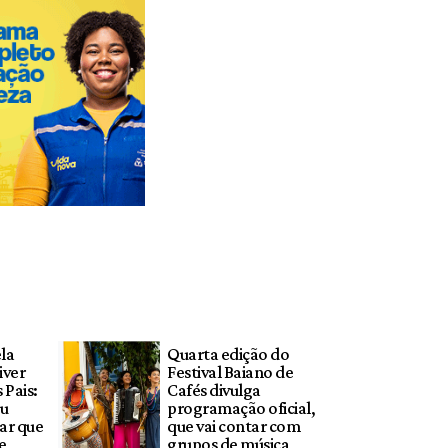
la
Quarta edição do
iver
Festival Baiano de
 Pais:
Cafés divulga
ou
programação oficial,
ar que
que vai contar com
e
grupos de música