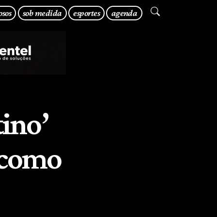
osos
sob medida
esportes
agenda
tino’
 como