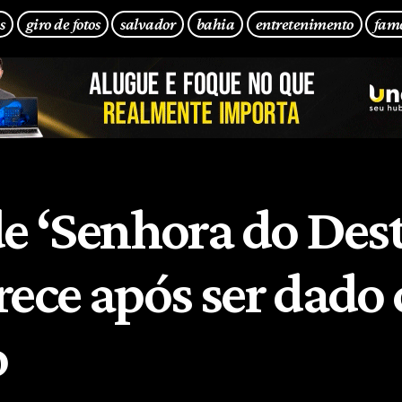
s
giro de fotos
salvador
bahia
entretenimento
fam
de ‘Senhora do Des
rece após ser dado
o