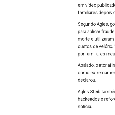
em vídeo publicado
familiares depois 
Segundo Agles, gol
para aplicar fraud
morte e utilizaram
custos de velório.
por familiares meu
Abalado, o ator af
como extremamente
declarou.
Agles Steib também
hackeados e refor
notícia.