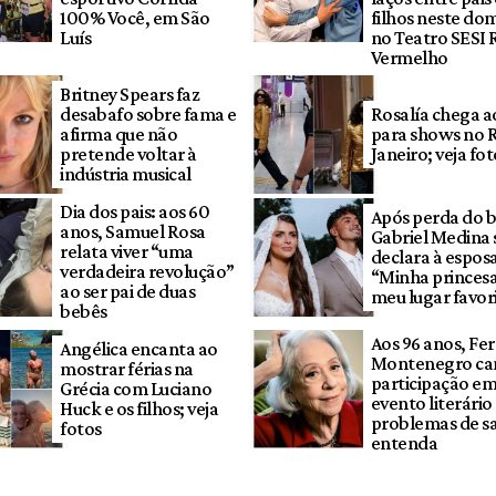
100% Você, em São
filhos neste do
Luís
no Teatro SESI 
Vermelho
Britney Spears faz
desabafo sobre fama e
Rosalía chega ao
afirma que não
para shows no R
pretende voltar à
Janeiro; veja fot
indústria musical
Dia dos pais: aos 60
Após perda do 
anos, Samuel Rosa
Gabriel Medina 
relata viver “uma
declara à espos
verdadeira revolução”
“Minha princes
ao ser pai de duas
meu lugar favor
bebês
Aos 96 anos, Fe
Angélica encanta ao
Montenegro ca
mostrar férias na
participação e
Grécia com Luciano
evento literário
Huck e os filhos; veja
problemas de s
fotos
entenda