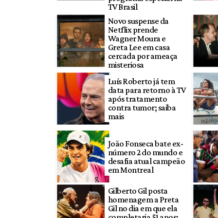
TV Brasil
Novo suspense da
Netflix prende
Wagner Moura e
Greta Lee em casa
cercada por ameaça
misteriosa
Luís Roberto já tem
data para retorno à TV
após tratamento
contra tumor; saiba
mais
João Fonseca bate ex-
número 2 do mundo e
desafia atual campeão
em Montreal
Gilberto Gil posta
homenagem a Preta
Gil no dia em que ela
completaria 51 anos: