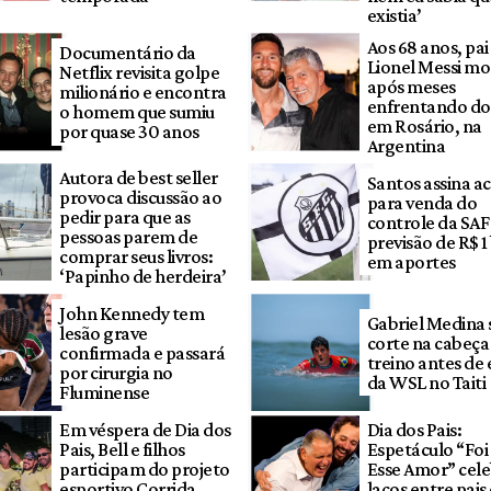
existia’
Aos 68 anos, pai
Documentário da
Lionel Messi mo
Netflix revisita golpe
após meses
milionário e encontra
enfrentando do
o homem que sumiu
em Rosário, na
por quase 30 anos
Argentina
Autora de best seller
Santos assina a
provoca discussão ao
para venda do
pedir para que as
controle da SA
pessoas parem de
previsão de R$ 1
comprar seus livros:
em aportes
‘Papinho de herdeira’
John Kennedy tem
Gabriel Medina 
lesão grave
corte na cabeç
confirmada e passará
treino antes de
por cirurgia no
da WSL no Taiti
Fluminense
Em véspera de Dia dos
Dia dos Pais:
Pais, Bell e filhos
Espetáculo “Foi
participam do projeto
Esse Amor” cel
esportivo Corrida
laços entre pais