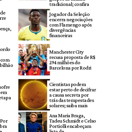
tradicional; confira
 de
Jogador da Seleção
rre
encerra negociações
com Flamengo após
ença,
divergências
financeiras
cordo
Manchester City
recusa proposta de R$
F com
294 milhões do
 bilhão
Barcelona por Rodri
Cientistas podem
sofre
estar perto de decifrar
a em
a causa secreta por
 etapa
trás das tempestades
solares; saiba mais
Ana Maria Braga,
 Por
Tadeu Schmidt e Celso
ebra
Portiolli encabeçam
 e
lista de