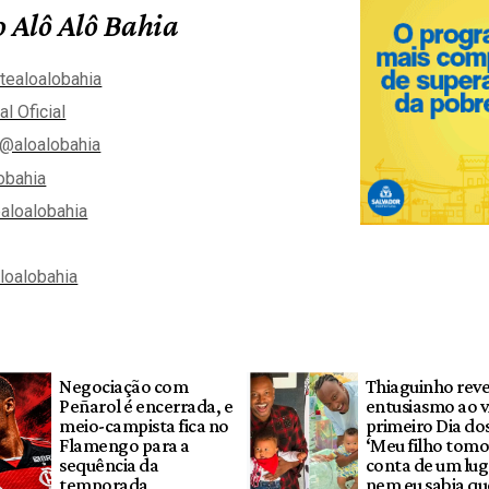
 Alô Alô Bahia
tealoalobahia
al Oficial
@aloalobahia
obahia
aloalobahia
aloalobahia
Negociação com
Thiaguinho reve
Peñarol é encerrada, e
entusiasmo ao v
meio-campista fica no
primeiro Dia dos
Flamengo para a
‘Meu filho tom
sequência da
conta de um lug
temporada
nem eu sabia qu