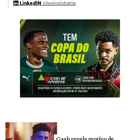
LinkedIN
sitealoalobahia
Gaab revela motivo de