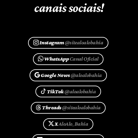
canais sociais!
Instagram
@sitealoalobahia
WhatsApp
Canal Oficial
Google News
@aloalobahia
TikTok
@aloalobahia
Threads
@sitealoalobahia
X
AloAlo_Bahia