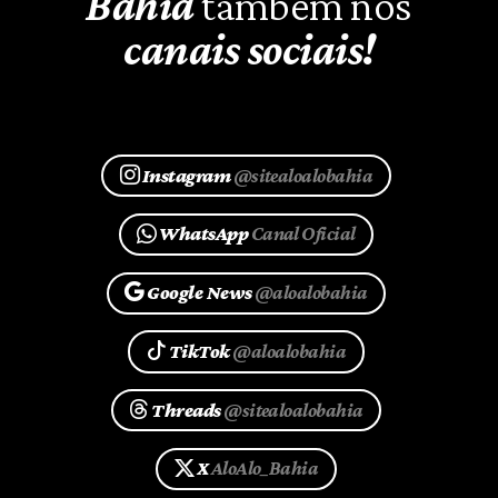
Bahia
também nos
canais sociais!
Instagram
@sitealoalobahia
WhatsApp
Canal Oficial
Google News
@aloalobahia
TikTok
@aloalobahia
Threads
@sitealoalobahia
X
AloAlo_Bahia