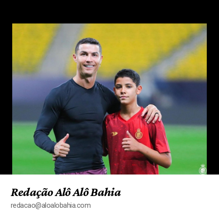
Redação Alô Alô Bahia
redacao@aloalobahia.com