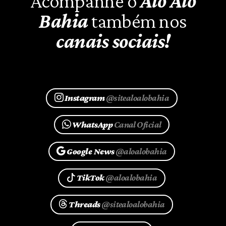
Acompanhe o
Alô Alô
Bahia
também nos
canais sociais!
Instagram
@sitealoalobahia
WhatsApp
Canal Oficial
Google News
@aloalobahia
TikTok
@aloalobahia
Threads
@sitealoalobahia