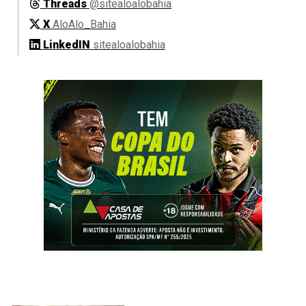
Threads
@sitealoalobahia
X
AloAlo_Bahia
LinkedIN
sitealoalobahia