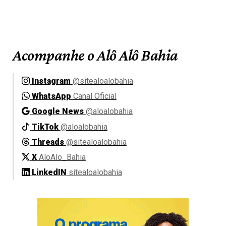
Acompanhe o Alô Alô Bahia
Instagram
@sitealoalobahia
WhatsApp
Canal Oficial
Google News
@aloalobahia
TikTok
@aloalobahia
Threads
@sitealoalobahia
X
AloAlo_Bahia
LinkedIN
sitealoalobahia