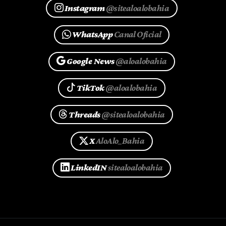
Instagram
@sitealoalobahia
WhatsApp
Canal Oficial
Google News
@aloalobahia
TikTok
@aloalobahia
Threads
@sitealoalobahia
X
AloAlo_Bahia
LinkedIN
sitealoalobahia