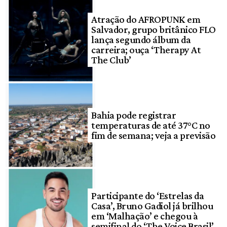
Atração do AFROPUNK em
Salvador, grupo britânico FLO
lança segundo álbum da
carreira; ouça ‘Therapy At
The Club’
Bahia pode registrar
temperaturas de até 37°C no
fim de semana; veja a previsão
Participante do ‘Estrelas da
Casa’, Bruno Gadiol já brilhou
em ‘Malhação’ e chegou à
semifinal do ‘The Voice Brasil’