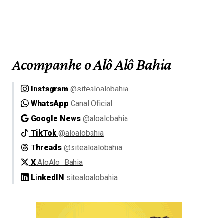
Acompanhe o Alô Alô Bahia
Instagram
@sitealoalobahia
WhatsApp
Canal Oficial
Google News
@aloalobahia
TikTok
@aloalobahia
Threads
@sitealoalobahia
X
AloAlo_Bahia
LinkedIN
sitealoalobahia