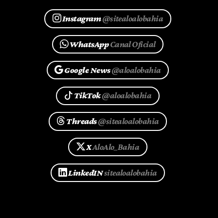
Instagram
@sitealoalobahia
WhatsApp
Canal Oficial
Google News
@aloalobahia
TikTok
@aloalobahia
Threads
@sitealoalobahia
X
AloAlo_Bahia
LinkedIN
sitealoalobahia