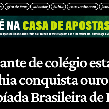
s
giro de fotos
salvador
bahia
entretenimento
fam
ante de colégio es
hia conquista our
ada Brasileira de 