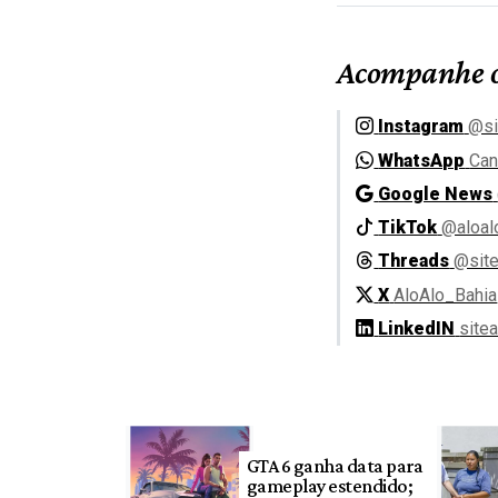
Acompanhe o
Instagram
@si
WhatsApp
Can
Google News
TikTok
@aloal
Threads
@site
X
AloAlo_Bahia
LinkedIN
site
GTA 6 ganha data para
gameplay estendido;