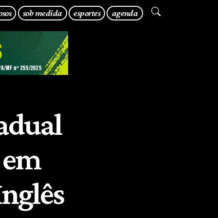
osos
sob medida
esportes
agenda
tadual
o em
Inglês