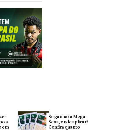
zer
Se ganhar a Mega-
mo a
Sena, onde aplicar?
o em
Confira quanto