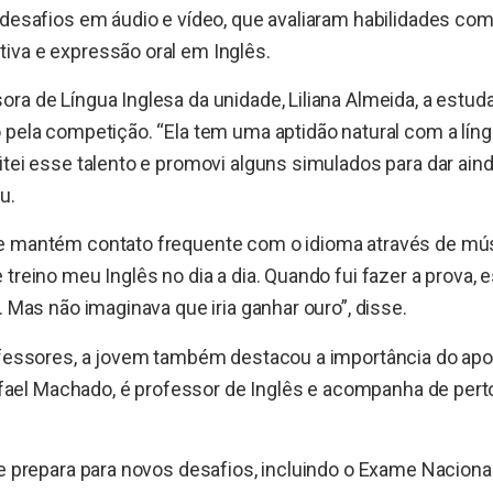
 desafios em áudio e vídeo, que avaliaram habilidades como 
iva e expressão oral em Inglês.
ra de Língua Inglesa da unidade, Liliana Almeida, a est
 pela competição. “Ela tem uma aptidão natural com a líng
itei esse talento e promovi alguns simulados para dar ain
u.
e mantém contato frequente com o idioma através de mús
treino meu Inglês no dia a dia. Quando fui fazer a prova, 
. Mas não imaginava que iria ganhar ouro”, disse.
ofessores, a jovem também destacou a importância do apo
 Rafael Machado, é professor de Inglês e acompanha de per
se prepara para novos desafios, incluindo o Exame Nacion