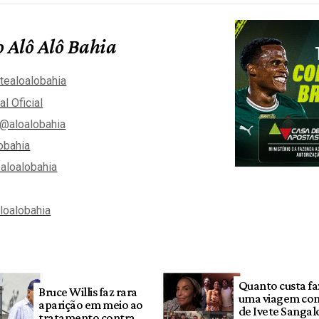
 Alô Alô Bahia
tealoalobahia
al Oficial
@aloalobahia
obahia
aloalobahia
aloalobahia
Quanto custa fa
Bruce Willis faz rara
uma viagem co
aparição em meio ao
de Ivete Sangal
tratamento contra