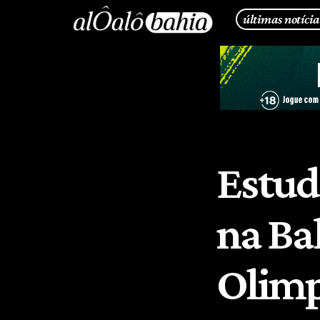
últimas notícia
Estud
na Ba
Olimpí