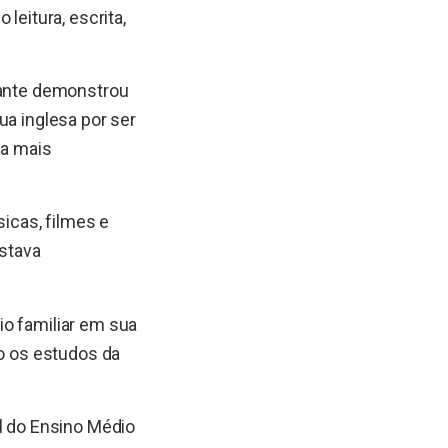
leitura, escrita,
udante demonstrou
ua inglesa por ser
da mais
icas, filmes e
estava
io familiar em sua
to os estudos da
al do Ensino Médio