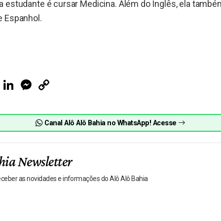
a estudante é cursar Medicina. Além do Inglês, ela tamb
e Espanhol.
ook
Telegram
LinkedIn
Messenger
Copy
Link
Canal Alô Alô Bahia no WhatsApp! Acesse
hia Newsletter
receber as novidades e informações do Alô Alô Bahia